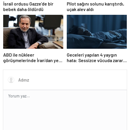
Pilot sağını solunu karıştırdı,
İsrail ordusu Gazze’de bir
uçak alev aldı
bebek daha öldürdü
ABD ile nükleer
Geceleri yapılan 4 yaygın
görüşmelerinde İran’dan yeni
hata: Sessizce vücuda zarar
teklif
veriyor