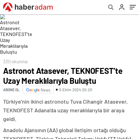
330 okunma
Astronot Atasever, TEKNOFEST’te
Uzay Meraklılarıyla Buluştu
5 Ekim 2024 20:20
ABONE OL
News
Türkiye’nin ikinci astronotu Tuva Cihangir Atasever,
TEKNOFEST Adana’da uzay meraklılarıyla bir araya
geldi.
Anadolu Ajansının (AA) global iletişim ortağı olduğu
TEKNOFEST, Türkiye Teknoloji Takımı Vakfı (T3 Vakfı)