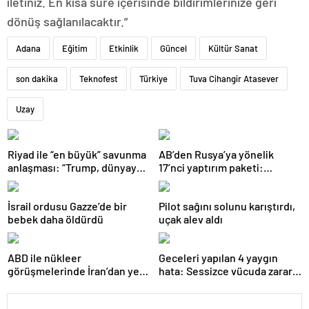
iletiniz. En kısa süre içerisinde bildirimlerinize geri
dönüş sağlanılacaktır.”
Adana
Eğitim
Etkinlik
Güncel
Kültür Sanat
son dakika
Teknofest
Türkiye
Tuva Cihangir Atasever
Uzay
Riyad ile “en büyük” savunma
AB’den Rusya’ya yönelik
anlaşması: “Trump, dünyaya
17’nci yaptırım paketi:
bir mesaj gönderdi”
Uzlaşmaya varıldı
İsrail ordusu Gazze’de bir
Pilot sağını solunu karıştırdı,
bebek daha öldürdü
uçak alev aldı
ABD ile nükleer
Geceleri yapılan 4 yaygın
görüşmelerinde İran’dan yeni
hata: Sessizce vücuda zarar
teklif
veriyor