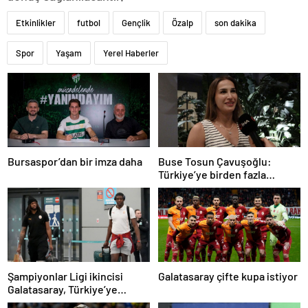
Etkinlikler
futbol
Gençlik
Özalp
son dakika
Spor
Yaşam
Yerel Haberler
Bursaspor’dan bir imza daha
Buse Tosun Çavuşoğlu:
Türkiye’ye birden fazla
madalya getireceğine
inanıyorum
Şampiyonlar Ligi ikincisi
Galatasaray çifte kupa istiyor
Galatasaray, Türkiye’ye
döndü