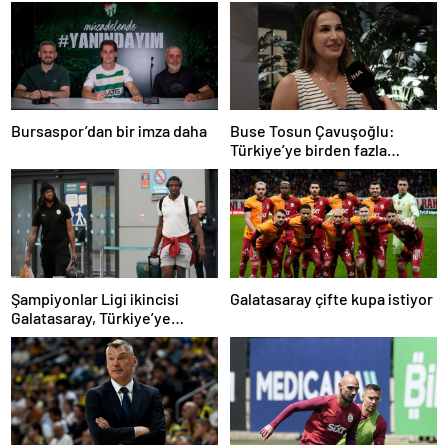
Bursaspor’dan bir imza daha
Buse Tosun Çavuşoğlu:
Türkiye’ye birden fazla
madalya getireceğine
inanıyorum
Şampiyonlar Ligi ikincisi
Galatasaray çifte kupa istiyor
Galatasaray, Türkiye’ye
döndü