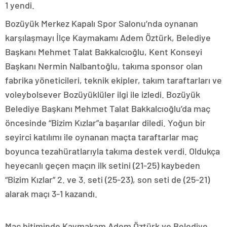
1 yendi.
Bozüyük Merkez Kapalı Spor Salonu’nda oynanan
karşılaşmayı İlçe Kaymakamı Adem Öztürk, Belediye
Başkanı Mehmet Talat Bakkalcıoğlu, Kent Konseyi
Başkanı Nermin Nalbantoğlu, takıma sponsor olan
fabrika yöneticileri, teknik ekipler, takım taraftarları ve
voleybolsever Bozüyüklüler ilgi ile izledi. Bozüyük
Belediye Başkanı Mehmet Talat Bakkalcıoğlu’da maç
öncesinde “Bizim Kızlar”a başarılar diledi. Yoğun bir
seyirci katılımı ile oynanan maçta taraftarlar maç
boyunca tezahüratlarıyla takıma destek verdi. Oldukça
heyecanlı geçen maçın ilk setini (21-25) kaybeden
“Bizim Kızlar” 2. ve 3. seti (25-23), son seti de (25-21)
alarak maçı 3-1 kazandı.
Maç bitiminde Kaymakam Adem Öztürk ve Belediye