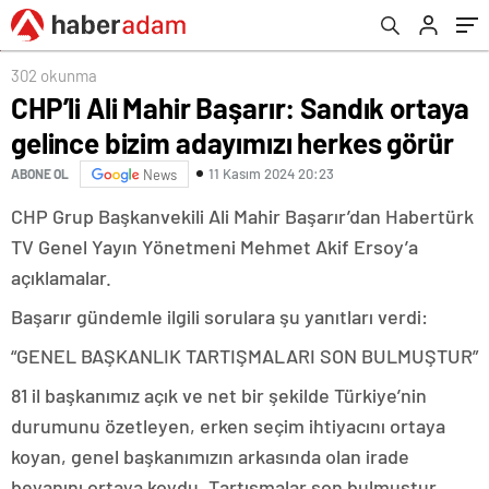
302 okunma
CHP’li Ali Mahir Başarır: Sandık ortaya
gelince bizim adayımızı herkes görür
11 Kasım 2024 20:23
ABONE OL
News
CHP Grup Başkanvekili Ali Mahir Başarır’dan Habertürk
TV Genel Yayın Yönetmeni Mehmet Akif Ersoy’a
açıklamalar.
Başarır gündemle ilgili sorulara şu yanıtları verdi:
“GENEL BAŞKANLIK TARTIŞMALARI SON BULMUŞTUR”
81 il başkanımız açık ve net bir şekilde Türkiye’nin
durumunu özetleyen, erken seçim ihtiyacını ortaya
koyan, genel başkanımızın arkasında olan irade
beyanını ortaya koydu. Tartışmalar son bulmuştur.