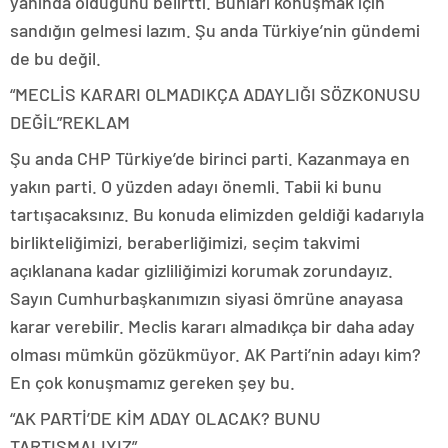
yanında olduğunu belirtti. Bunları konuşmak için
sandığın gelmesi lazım. Şu anda Türkiye’nin gündemi
de bu değil.
“MECLİS KARARI OLMADIKÇA ADAYLIĞI SÖZKONUSU
DEĞİL”
REKLAM
Şu anda CHP Türkiye’de birinci parti. Kazanmaya en
yakın parti. O yüzden adayı önemli. Tabii ki bunu
tartışacaksınız. Bu konuda elimizden geldiği kadarıyla
birlikteliğimizi, beraberliğimizi, seçim takvimi
açıklanana kadar gizliliğimizi korumak zorundayız.
Sayın Cumhurbaşkanımızın siyasi ömrüne anayasa
karar verebilir. Meclis kararı almadıkça bir daha aday
olması mümkün gözükmüyor. AK Parti’nin adayı kim?
En çok konuşmamız gereken şey bu.
“AK PARTİ’DE KİM ADAY OLACAK? BUNU
TARTIŞMALIYIZ”