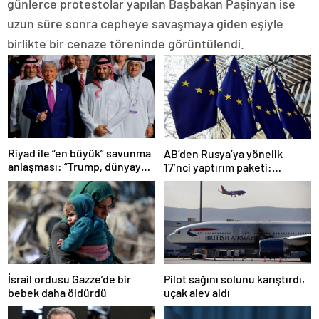
günlerce protestolar yapılan Başbakan Paşinyan ise
uzun süre sonra cepheye savaşmaya giden eşiyle
birlikte bir cenaze töreninde görüntülendi.
Riyad ile “en büyük” savunma
AB’den Rusya’ya yönelik
anlaşması: “Trump, dünyaya
17’nci yaptırım paketi:
bir mesaj gönderdi”
Uzlaşmaya varıldı
Pilot sağını solunu karıştırdı,
İsrail ordusu Gazze’de bir
uçak alev aldı
bebek daha öldürdü