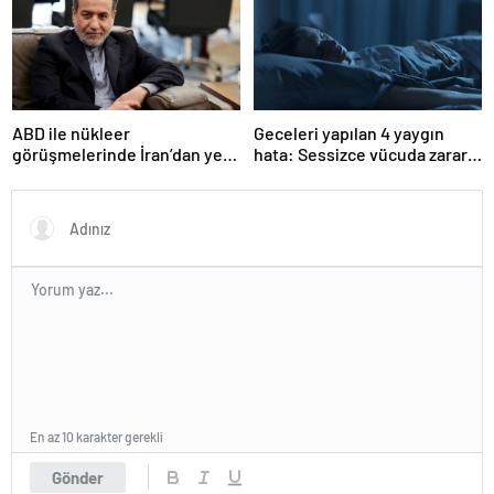
ABD ile nükleer
Geceleri yapılan 4 yaygın
görüşmelerinde İran’dan yeni
hata: Sessizce vücuda zarar
teklif
veriyor
En az 10 karakter gerekli
Gönder