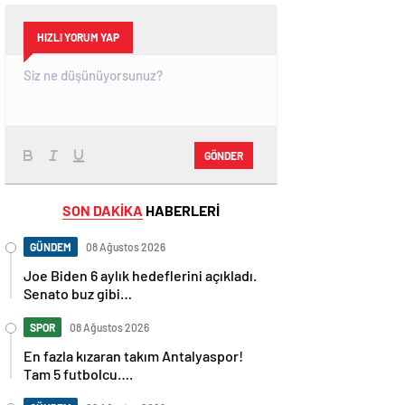
HIZLI YORUM YAP
GÖNDER
SON DAKİKA
HABERLERİ
GÜNDEM
08 Ağustos 2026
Joe Biden 6 aylık hedeflerini açıkladı.
Senato buz gibi…
SPOR
08 Ağustos 2026
En fazla kızaran takım Antalyaspor!
Tam 5 futbolcu….