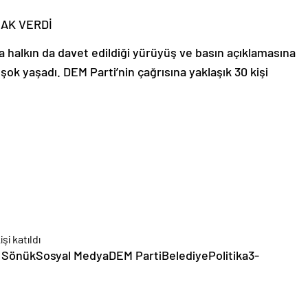
LAK VERDİ
ra halkın da davet edildiği yürüyüş ve basın açıklamasına
ok yaşadı. DEM Parti’nin çağrısına yaklaşık 30 kişi
an SönükSosyal MedyaDEM PartiBelediyePolitika3-