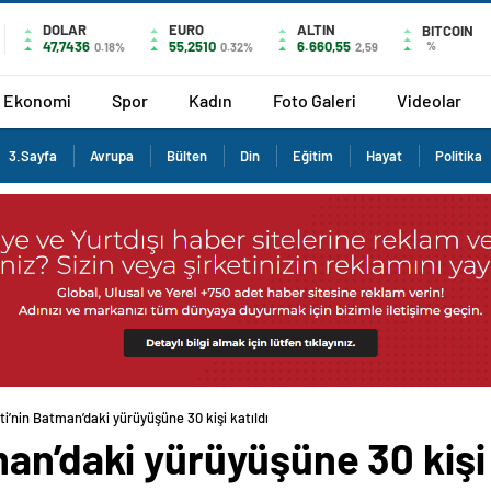
DOLAR
EURO
ALTIN
BITCOIN
47,7436
55,2510
6.660,55
%
0.18%
0.32%
2,59
Ekonomi
Spor
Kadın
Foto Galeri
Videolar
3.Sayfa
Avrupa
Bülten
Din
Eğitim
Hayat
Politika
i’nin Batman’daki yürüyüşüne 30 kişi katıldı
an’daki yürüyüşüne 30 kişi 