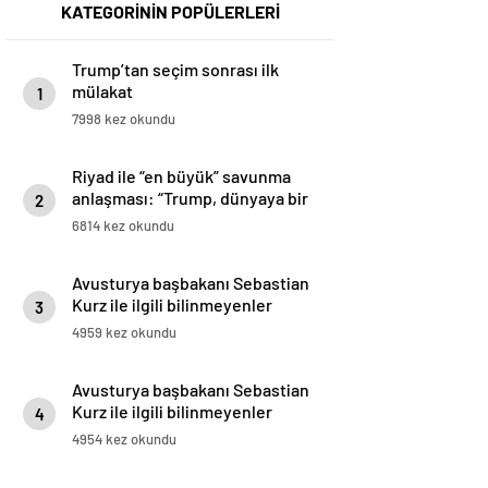
KATEGORİNİN POPÜLERLERİ
Trump’tan seçim sonrası ilk
mülakat
1
7998 kez okundu
Riyad ile “en büyük” savunma
anlaşması: “Trump, dünyaya bir
2
mesaj gönderdi”
6814 kez okundu
Avusturya başbakanı Sebastian
Kurz ile ilgili bilinmeyenler
3
4959 kez okundu
Avusturya başbakanı Sebastian
Kurz ile ilgili bilinmeyenler
4
4954 kez okundu