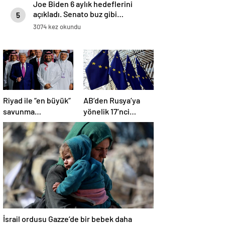
Joe Biden 6 aylık hedeflerini
açıkladı. Senato buz gibi…
5
3074 kez okundu
Riyad ile “en büyük”
AB’den Rusya’ya
savunma
yönelik 17’nci
anlaşması: “Trump,
yaptırım paketi:
dünyaya bir mesaj
Uzlaşmaya varıldı
gönderdi”
İsrail ordusu Gazze’de bir bebek daha