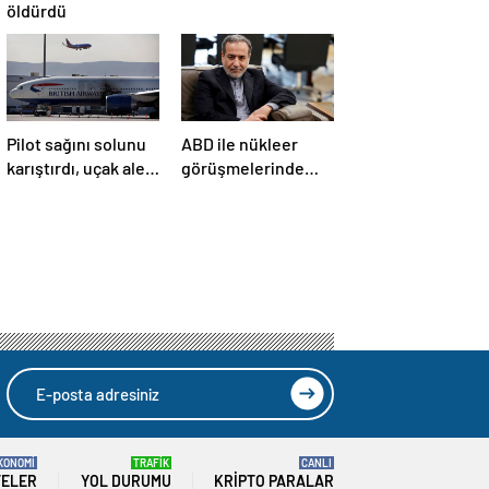
öldürdü
Pilot sağını solunu
ABD ile nükleer
karıştırdı, uçak alev
görüşmelerinde
aldı
İran’dan yeni teklif
KONOMİ
TRAFİK
CANLI
TELER
YOL DURUMU
KRIPTO PARALAR