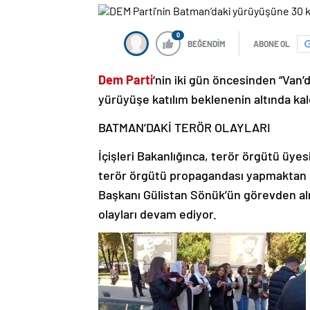
0
BEĞENDİM
ABONE OL
Dem Parti
‘nin iki gün öncesinden “Van
yürüyüşe katılım beklenenin altında kal
BATMAN’DAKİ TERÖR OLAYLARI
İçişleri Bakanlığınca, terör örgütü üyes
terör örgütü propagandası yapmaktan d
Başkanı Gülistan Sönük’ün görevden alı
olayları devam ediyor.