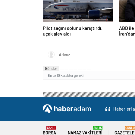
Pilot sağını solunu karıştırdı,
ABD ile
uçak alev aldı
İran’dan
Gönder
En az 10 karakter gerekli
Haberleri a
CANLI
ANLIK
GÜNLÜ
BORSA
NAMAZ VAKITLERI
GAZETELE