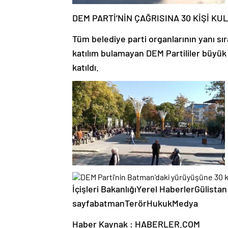
DEM PARTİ’NİN ÇAĞRISINA 30 KİŞİ KU
Tüm belediye parti organlarının yanı sı
katılım bulamayan DEM Partililer büyük ş
katıldı.
İçişleri BakanlığıYerel HaberlerGülist
sayfabatmanTerörHukukMedya
Haber Kaynak : HABERLER.COM