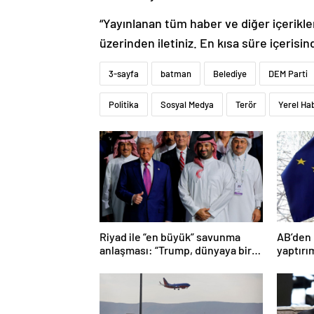
“Yayınlanan tüm haber ve diğer içerikler i
üzerinden iletiniz. En kısa süre içerisin
3-sayfa
batman
Belediye
DEM Parti
Politika
Sosyal Medya
Terör
Yerel Ha
Riyad ile “en büyük” savunma
AB’den 
anlaşması: “Trump, dünyaya bir
yaptırı
mesaj gönderdi”
varıldı