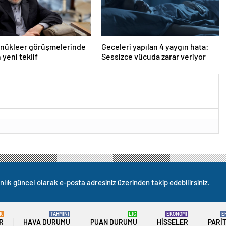
 nükleer görüşmelerinde
Geceleri yapılan 4 yaygın hata:
 yeni teklif
Sessizce vücuda zarar veriyor
nlık güncel olarak e-posta adresiniz üzerinden takip edebilirsiniz.
K
TAHMİNİ
LİG
EKONOMİ
E
R
HAVA DURUMU
PUAN DURUMU
HISSELER
PARI