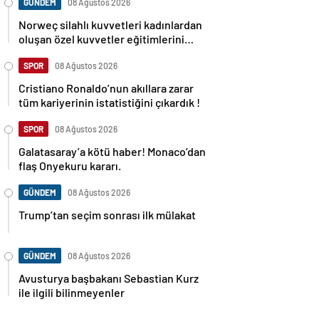
GÜNDEM
08 Ağustos 2026
Norweç silahlı kuvvetleri kadınlardan
oluşan özel kuvvetler eğitimlerini
başlattı.
SPOR
08 Ağustos 2026
Cristiano Ronaldo’nun akıllara zarar
tüm kariyerinin istatistiğini çıkardık !
SPOR
08 Ağustos 2026
Galatasaray’a kötü haber! Monaco’dan
flaş Onyekuru kararı.
GÜNDEM
08 Ağustos 2026
Trump’tan seçim sonrası ilk mülakat
GÜNDEM
08 Ağustos 2026
Avusturya başbakanı Sebastian Kurz
ile ilgili bilinmeyenler