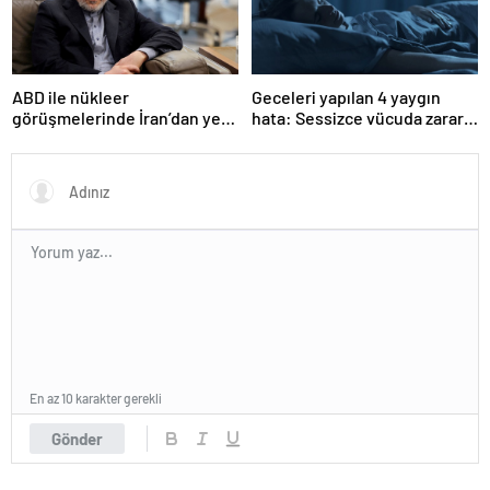
ABD ile nükleer
Geceleri yapılan 4 yaygın
görüşmelerinde İran’dan yeni
hata: Sessizce vücuda zarar
teklif
veriyor
En az 10 karakter gerekli
Gönder