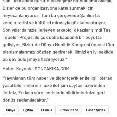
Şanlıurfa adına gurur duyacağımız bir buluşma olacak.
Bizler de bu organizasyona katkı sunmak için
heyecanlanıyoruz. Tüm bu çerçevede Şanlıurfa,
zengin tarihi ve kültürel mirasıyla göz kamaştırıyor.
Son yıllarda hızla ilerleyen arkeolojik kazılar şimdi Taş
Tepeler Projesi ile çok daha kapsamlı bir boyutta
gelişiyor. Bizler de Dünya Neolitik Kongresi öncesi tüm
planlamalarımızı gözden geçirerek, ilimizi en iyi şekilde
bu dev buluşmaya hazırlıyoruz.”
Haber Kaynak : SONDAKIKA.COM
“Yayınlanan tüm haber ve diğer içerikler ile ilgili olarak
yasal bildirimlerinizi bize iletişim sayfası üzerinden
iletiniz. En kısa süre içerisinde bildirimlerinize geri
dönüş sağlanılacaktır.”
Dünya
Eğitim
Etkinlik
Göbeklitepe
Hasan Şıldak