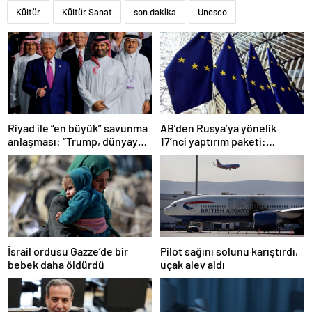
Kültür
Kültür Sanat
son dakika
Unesco
Riyad ile “en büyük” savunma
AB’den Rusya’ya yönelik
anlaşması: “Trump, dünyaya
17’nci yaptırım paketi:
bir mesaj gönderdi”
Uzlaşmaya varıldı
Pilot sağını solunu karıştırdı,
İsrail ordusu Gazze’de bir
uçak alev aldı
bebek daha öldürdü