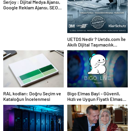
Serjoy : Dijital Medya Ajansı,
Google Reklam Ajansı, SEO
Ajansı ve Web Tasarım Ajansı
UETDS Nedir ? Uetds.com İle
Akıllı Dijital Taşımacılık
Yazılımı
RAL kodları: Doğru Seçim ve
Bigo Elmas Bayi – Güvenli,
Kataloğun İncelenmesi
Hızlı ve Uygun Fiyatlı Elmas
Satın Almanın Yeni Adresi