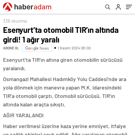
336 okunma
Esenyurt’ta otomobil TIR’ın altında
girdi! 1 ağır yaralı
1 Kasım 2024 08:00
ABONE OL
News
Esenyurt’ta TIR’ın altına giren otomobilin sürücüsü
yaralandı.
Osmangazi Mahallesi Hadımköy Yolu Caddesi’nde ara
yola dönmek için manevra yapan M.K. idaresindeki
TIR’a otomobil çarptı. Otomobil sürücüsü, TIR’ın
altında kalan araçta sıkıştı.
AĞIR YARALANDI
Haber verilmesi üzerine kaza yerine emniyet, itfaiye
ve sağlık ekipleri sevk edildi. Ağır yaralanan otomobil