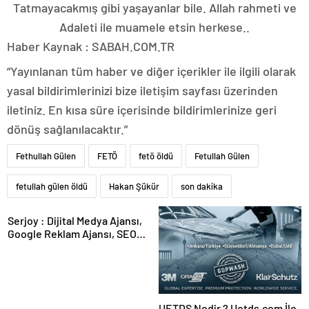
Tatmayacakmış gibi yaşayanlar bile. Allah rahmeti ve
Adaleti ile muamele etsin herkese..
Haber Kaynak : SABAH.COM.TR
“Yayınlanan tüm haber ve diğer içerikler ile ilgili olarak
yasal bildirimlerinizi bize iletişim sayfası üzerinden
iletiniz. En kısa süre içerisinde bildirimlerinize geri
dönüş sağlanılacaktır.”
Fethullah Gülen
FETÖ
fetö öldü
Fetullah Gülen
fetullah gülen öldü
Hakan Şükür
son dakika
Serjoy : Dijital Medya Ajansı,
Google Reklam Ajansı, SEO
Ajansı ve Web Tasarım Ajansı
UETDS Nedir ? Uetds.com İle