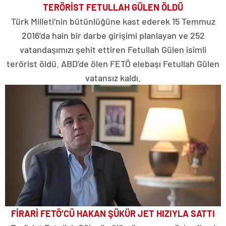
TERÖRİST FETULLAH GÜLEN ÖLDÜ
Türk Milleti’nin bütünlüğüne kast ederek 15 Temmuz
2016’da hain bir darbe girişimi planlayan ve 252
vatandaşımızı şehit ettiren Fetullah Gülen isimli
terörist öldü. ABD’de ölen FETÖ elebaşı Fetullah Gülen
vatansız kaldı.
FİRARİ FETÖ’CÜ HAKAN ŞÜKÜR JET HIZIYLA SATTI