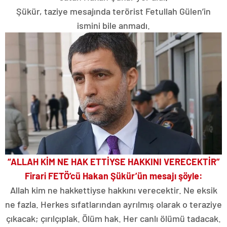
Şükür, taziye mesajında terörist Fetullah Gülen’in
ismini bile anmadı.
“ALLAH KİM NE HAK ETTİYSE HAKKINI VERECEKTİR”
Firari FETÖ’cü Hakan Şükür’ün mesajı şöyle:
Allah kim ne hakkettiyse hakkını verecektir. Ne eksik
ne fazla. Herkes sıfatlarından ayrılmış olarak o teraziye
çıkacak; çırılçıplak. Ölüm hak. Her canlı ölümü tadacak.