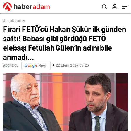
Gülen’in adını bile anmadı…
341 okunma
Firari FETÖ’cü Hakan Şükür ilk günden
sattı! Babası gibi gördüğü FETÖ
elebaşı Fetullah Gülen’in adını bile
anmadı…
22 Ekim 2024 05:25
ABONE OL
News