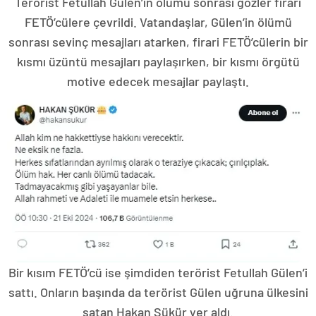
Terörist Fetullah Gülen’in ölümü sonrası gözler firari
FETÖ’cülere çevrildi. Vatandaşlar, Gülen’in ölümü
sonrası sevinç mesajları atarken, firari FETÖ’cülerin bir
kısmı üzüntü mesajları paylaşırken, bir kısmı örgütü
motive edecek mesajlar paylaştı.
Bir kısım FETÖ’cü ise şimdiden terörist Fetullah Gülen’i
sattı. Onların başında da terörist Gülen uğruna ülkesini
satan Hakan Şükür yer aldı.