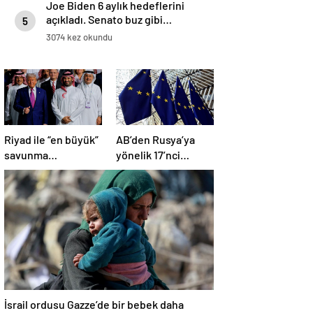
Joe Biden 6 aylık hedeflerini
açıkladı. Senato buz gibi…
5
3074 kez okundu
Riyad ile “en büyük”
AB’den Rusya’ya
savunma
yönelik 17’nci
anlaşması: “Trump,
yaptırım paketi:
dünyaya bir mesaj
Uzlaşmaya varıldı
gönderdi”
İsrail ordusu Gazze’de bir bebek daha