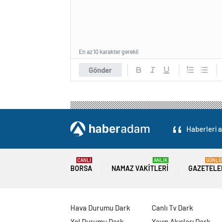
En az 10 karakter gerekli
Gönder
Haberleri a
CANLI
ANLIK
GÜNLÜ
BORSA
NAMAZ VAKITLERI
GAZETELE
Hava Durumu Dark
Canlı Tv Dark
Yol Durumu Dark
Yayın Akışları Dark