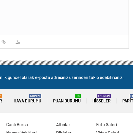
nlık güncel olarak e-posta adresiniz üzerinden takip edebilirsiniz.
K
TAHMİNİ
LİG
EKONOMİ
E
R
HAVA DURUMU
PUAN DURUMU
HISSELER
PARI
Canlı Borsa
Altınlar
Foto Galeri
Namaz Vakitleri
Dövizler
Video Galeri