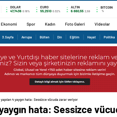
DOLAR
EURO
ALTIN
BITCOIN
47,7436
55,2510
6.660,55
%
0.18%
0.32%
2,59
Ekonomi
Spor
Kadın
Foto Galeri
Videolar
3.Sayfa
Avrupa
Bülten
Din
Eğitim
Hayat
Politika
 yapılan 4 yaygın hata: Sessizce vücuda zarar veriyor
 yaygın hata: Sessizce vücu