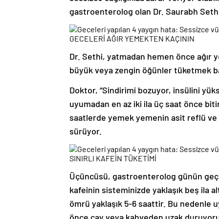
gastroenterolog olan Dr. Saurabh Sethi,
GECELERİ AĞIR YEMEKTEN KAÇININ
Dr. Sethi, yatmadan hemen önce ağır 
büyük veya zengin öğünler tüketmek bağı
Doktor, “Sindirimi bozuyor, insülini yü
uyumadan en az iki ila üç saat önce bit
saatlerde yemek yemenin asit reflü ve 
sürüyor.
SINIRLI KAFEİN TÜKETİMİ
Üçüncüsü, gastroenterolog günün geç s
kafeinin sisteminizde yaklaşık beş ila a
ömrü yaklaşık 5-6 saattir. Bu nedenle 
önce çay veya kahveden uzak duruyorum,