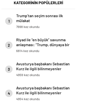
KATEGORİNİN POPÜLERLERİ
Trump’tan seçim sonrası ilk
mülakat
1
7998 kez okundu
Riyad ile “en büyük” savunma
anlaşması: “Trump, dünyaya bir
2
mesaj gönderdi”
6814 kez okundu
Avusturya başbakanı Sebastian
Kurz ile ilgili bilinmeyenler
3
4959 kez okundu
Avusturya başbakanı Sebastian
Kurz ile ilgili bilinmeyenler
4
4954 kez okundu