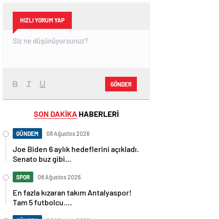
HIZLI YORUM YAP
GÖNDER
SON DAKİKA
HABERLERİ
GÜNDEM
08 Ağustos 2026
Joe Biden 6 aylık hedeflerini açıkladı.
Senato buz gibi…
SPOR
08 Ağustos 2026
En fazla kızaran takım Antalyaspor!
Tam 5 futbolcu….