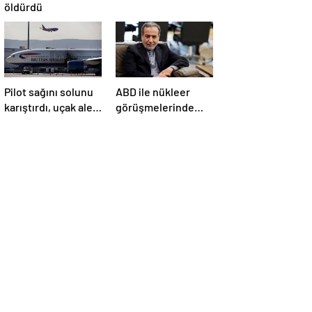
öldürdü
Pilot sağını solunu
ABD ile nükleer
karıştırdı, uçak alev
görüşmelerinde
aldı
İran’dan yeni teklif