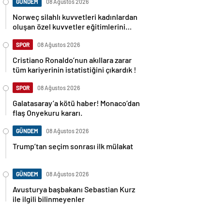
GÜNDEM
08 Ağustos 2026
Norweç silahlı kuvvetleri kadınlardan
oluşan özel kuvvetler eğitimlerini
başlattı.
SPOR
08 Ağustos 2026
Cristiano Ronaldo’nun akıllara zarar
tüm kariyerinin istatistiğini çıkardık !
SPOR
08 Ağustos 2026
Galatasaray’a kötü haber! Monaco’dan
flaş Onyekuru kararı.
GÜNDEM
08 Ağustos 2026
Trump’tan seçim sonrası ilk mülakat
GÜNDEM
08 Ağustos 2026
Avusturya başbakanı Sebastian Kurz
ile ilgili bilinmeyenler