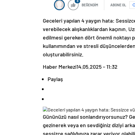
0
BEĞENDİM
ABONE OL
Geceleri yapılan 4 yaygın hata: Sessizc
verebilecek alışkanlıklardan kaçının. 
edilmesi gereken dört önemli noktayı p
kullanımından ve stresli düşüncelerden 
oluşturabilirsiniz.
Haber Merkezi
14.05.2025 – 11:32
Paylaş
Gününüzü nasıl sonlandırıyorsunuz? Gec
gezinerek veya en sevdiğiniz diziyi ark
sessizce sağlığınıza zarar veriyor olabil