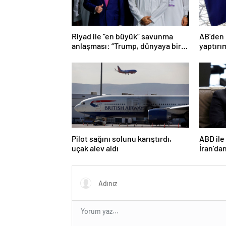
Riyad ile “en büyük” savunma
AB’den 
anlaşması: “Trump, dünyaya bir
yaptırı
mesaj gönderdi”
varıldı
Pilot sağını solunu karıştırdı,
ABD ile
uçak alev aldı
İran’dan