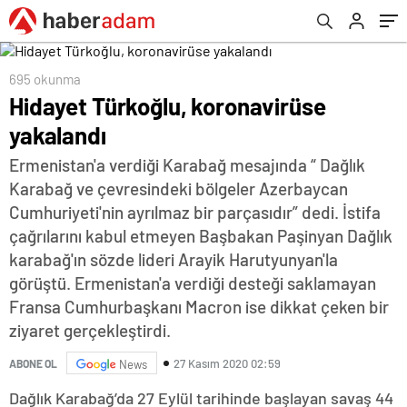
695 okunma
Hidayet Türkoğlu, koronavirüse
yakalandı
Ermenistan'a verdiği Karabağ mesajında “ Dağlık
Karabağ ve çevresindeki bölgeler Azerbaycan
Cumhuriyeti'nin ayrılmaz bir parçasıdır” dedi. İstifa
çağrılarını kabul etmeyen Başbakan Paşinyan Dağlık
karabağ'ın sözde lideri Arayik Harutyunyan'la
görüştü. Ermenistan'a verdiği desteği saklamayan
Fransa Cumhurbaşkanı Macron ise dikkat çeken bir
ziyaret gerçekleştirdi.
27 Kasım 2020 02:59
ABONE OL
News
Dağlık Karabağ’da 27 Eylül tarihinde başlayan savaş 44