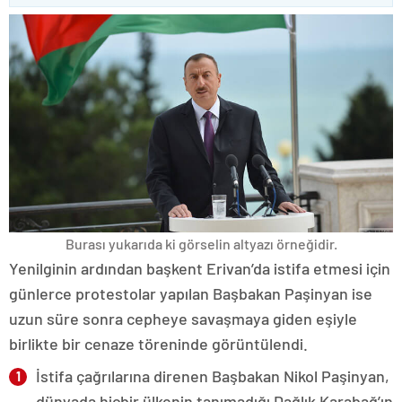
Burası yukarıda ki görselin altyazı örneğidir.
Yenilginin ardından başkent Erivan’da istifa etmesi için
günlerce protestolar yapılan Başbakan Paşinyan ise
uzun süre sonra cepheye savaşmaya giden eşiyle
birlikte bir cenaze töreninde görüntülendi.
İstifa çağrılarına direnen Başbakan Nikol Paşinyan,
dünyada hiçbir ülkenin tanımadığı Dağlık Karabağ’ın