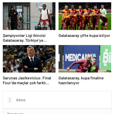
madalya getireceğine
inanıyorum
Şampiyonlar Ligi ikincisi
Galatasaray çifte kupa istiyor
Galatasaray, Türkiye’ye
döndü
Sarunas Jasikevicius: Final
Galatasaray, kupa finaline
Four’da maçlar çok farklı
hazırlanıyor
oluyor