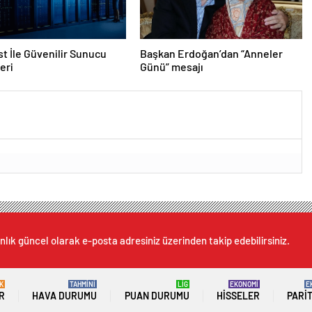
t İle Güvenilir Sunucu
Başkan Erdoğan’dan “Anneler
eri
Günü” mesajı
nlık güncel olarak e-posta adresiniz üzerinden takip edebilirsiniz.
K
TAHMİNİ
LİG
EKONOMİ
E
R
HAVA DURUMU
PUAN DURUMU
HISSELER
PARI