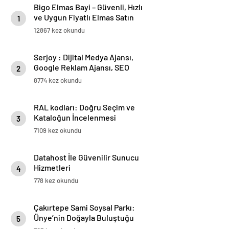
Bigo Elmas Bayi – Güvenli, Hızlı
ve Uygun Fiyatlı Elmas Satın
1
Almanın Yeni Adresi
12867 kez okundu
Serjoy : Dijital Medya Ajansı,
Google Reklam Ajansı, SEO
2
Ajansı ve Web Tasarım Ajansı
8774 kez okundu
RAL kodları: Doğru Seçim ve
Kataloğun İncelenmesi
3
7109 kez okundu
Datahost İle Güvenilir Sunucu
Hizmetleri
4
778 kez okundu
Çakırtepe Sami Soysal Parkı:
Ünye’nin Doğayla Buluştuğu
5
Eşsiz Seyir Terası