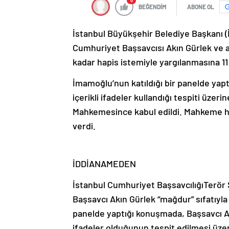
0
BEĞENDİM
ABONE OL
İstanbul Büyükşehir Belediye Başkanı (
Cumhuriyet Başsavcısı Akın Gürlek ve aile
kadar hapis istemiyle yargılanmasına 11
İmamoğlu’nun katıldığı bir panelde yap
içerikli ifadeler kullandığı tespiti üzer
Mahkemesince kabul edildi. Mahkeme hey
verdi.
İDDİANAMEDEN
İstanbul Cumhuriyet BaşsavcılığıTerör
Başsavcı Akın Gürlek “mağdur” sıfatıyla
panelde yaptığı konuşmada, Başsavcı Akı
ifadeler olduğunun tespit edilmesi üzer