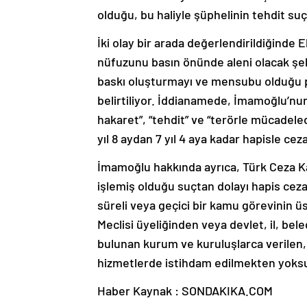
olduğu, bu haliyle şüphelinin tehdit suç
İki olay bir arada değerlendirildiğind
nüfuzunu basın önünde aleni olacak şek
baskı oluşturmayı ve mensubu olduğu pa
belirtiliyor. İddianamede, İmamoğlu’nu
hakaret”, “tehdit” ve “terörle mücadele
yıl 8 aydan 7 yıl 4 aya kadar hapisle cez
İmamoğlu hakkında ayrıca, Türk Ceza Kan
işlemiş olduğu suçtan dolayı hapis cez
süreli veya geçici bir kamu görevinin 
Meclisi üyeliğinden veya devlet, il, bel
bulunan kurum ve kuruluşlarca verilen
hizmetlerde istihdam edilmekten yoksun
Haber Kaynak : SONDAKIKA.COM