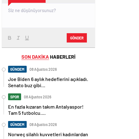
GÖNDER
SON DAKİKA
HABERLERİ
GÜNDEM
08 Ağustos 2026
Joe Biden 6 aylık hedeflerini açıkladı.
Senato buz gibi…
SPOR
08 Ağustos 2026
En fazla kızaran takım Antalyaspor!
Tam 5 futbolcu….
GÜNDEM
08 Ağustos 2026
Norweç silahlı kuvvetleri kadınlardan