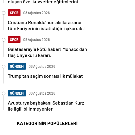
oluşan özel kuvvetler eğitimlerini
başlattı.
SPOR
08 Ağustos 2026
Cristiano Ronaldo’nun akıllara zarar
tüm kariyerinin istatistiğini çıkardık !
SPOR
08 Ağustos 2026
Galatasaray’a kötü haber! Monaco’dan
flaş Onyekuru kararı.
GÜNDEM
08 Ağustos 2026
Trump’tan seçim sonrası ilk mülakat
GÜNDEM
08 Ağustos 2026
Avusturya başbakanı Sebastian Kurz
ile ilgili bilinmeyenler
KATEGORİNİN POPÜLERLERİ