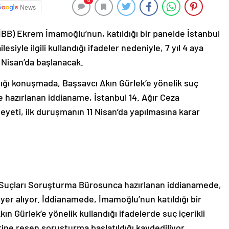
0
News
İBB) Ekrem İmamoğlu’nun, katıldığı bir panelde İstanbul
siyle ilgili kullandığı ifadeler nedeniyle, 7 yıl 4 aya
 Nisan’da başlanacak.
tığı konuşmada, Başsavcı Akın Gürlek’e yönelik suç
ine hazırlanan iddianame, İstanbul 14. Ağır Ceza
eti, ilk duruşmanın 11 Nisan’da yapılmasına karar
 Suçları Soruşturma Bürosunca hazırlanan iddianamede,
 yer alıyor. İddianamede, İmamoğlu’nun katıldığı bir
n Gürlek’e yönelik kullandığı ifadelerde suç içerikli
ine resen soruşturma başlatıldığı kaydediliyor.