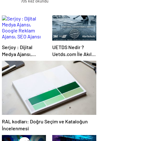
705 kez okundu
Serjoy : Dijital
UETDS Nedir ?
Medya Ajansı,
Uetds.com İle Akıllı
Google Reklam
Dijital Taşımacılık
Ajansı, SEO Ajansı
Yazılımı
ve Web Tasarım
Ajansı
RAL kodları: Doğru Seçim ve Kataloğun
İncelenmesi