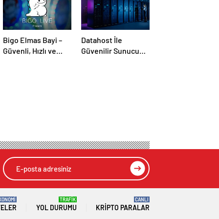
Bigo Elmas Bayi –
Datahost İle
Güvenli, Hızlı ve
Güvenilir Sunucu
Uygun Fiyatlı Elmas
Hizmetleri
Satın Almanın Yeni
Adresi
KONOMİ
TRAFİK
CANLI
TELER
YOL DURUMU
KRIPTO PARALAR