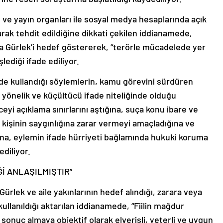
ın ve yayın organları ile sosyal medya hesaplarında açık
narak tehdit edildiğine dikkati çekilen iddianamede,
Gürlek’i hedef göstererek, “terörle mücadelede yer
lediği ifade ediliyor.
de kullandığı söylemlerin, kamu görevini sürdüren
önelik ve küçültücü ifade niteliğinde olduğu
yi açıklama sınırlarını aştığına, suça konu ibare ve
kişinin saygınlığına zarar vermeyi amaçladığına ve
na, eylemin ifade hürriyeti bağlamında hukuki koruma
diliyor.
İ ANLAŞILMIŞTIR”
lek ve aile yakınlarının hedef alındığı, zarara veya
kullanıldığı aktarılan iddianamede, “Fiilin mağdur
sonuç almaya objektif olarak elverişli, yeterli ve uygun