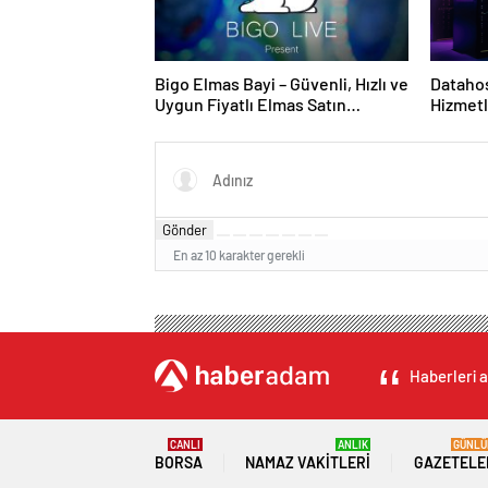
Bigo Elmas Bayi – Güvenli, Hızlı ve
Datahos
Uygun Fiyatlı Elmas Satın
Hizmetl
Almanın Yeni Adresi
Gönder
En az 10 karakter gerekli
Haberleri a
CANLI
ANLIK
GÜNLÜ
BORSA
NAMAZ VAKITLERI
GAZETELE