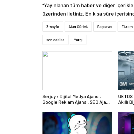
“Yayınlanan tüm haber ve diğer içerikler i
üzerinden iletiniz. En kısa süre içerisin
3-sayfa
Akın Gürlek
Başsavcı
Ekrem 
son dakika
Yargı
Serjoy : Dijital Medya Ajansı,
UETDS N
Google Reklam Ajansı, SEO Ajansı
Akıllı D
ve Web Tasarım Ajansı