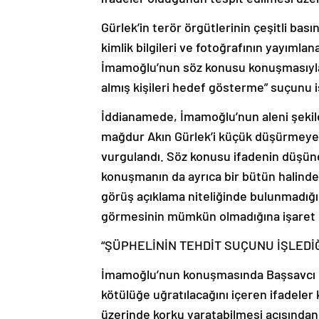
Gürlek’in terör örgütlerinin çeşitli bas
kimlik bilgileri ve fotoğrafının yayımla
İmamoğlu’nun söz konusu konuşmasıyla 
almış kişileri hedef gösterme” suçunu iş
İddianamede, İmamoğlu’nun aleni şekil
mağdur Akın Gürlek’i küçük düşürmeye y
vurgulandı. Söz konusu ifadenin düşünce
konuşmanın da ayrıca bir bütün halinde 
görüş açıklama niteliğinde bulunmadığı
görmesinin mümkün olmadığına işaret e
“ŞÜPHELİNİN TEHDİT SUÇUNU İŞLEDİĞ
İmamoğlu’nun konuşmasında Başsavcı Gür
kötülüğe uğratılacağını içeren ifadeler 
üzerinde korku yaratabilmesi açısından 