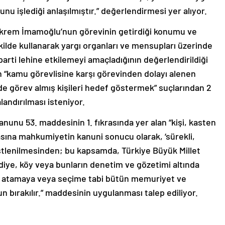
unu işlediği anlaşılmıştır.” değerlendirmesi yer alıyor.
e Ekrem İmamoğlu’nun görevinin getirdiği konumu ve
ilde kullanarak yargı organları ve mensupları üzerinde
rti lehine etkilemeyi amaçladığının değerlendirildiği
n “kamu görevlisine karşı görevinden dolayı alenen
de görev almış kişileri hedef göstermek” suçlarından 2
alandırılması isteniyor.
unu 53. maddesinin 1. fıkrasında yer alan “kişi, kasten
asına mahkumiyetin kanuni sonucu olarak, ‘sürekli,
üstlenilmesinden; bu kapsamda, Türkiye Büyük Millet
ediye, köy veya bunların denetim ve gözetimi altında
, atamaya veya seçime tabi bütün memuriyet ve
 bırakılır.” maddesinin uygulanması talep ediliyor.