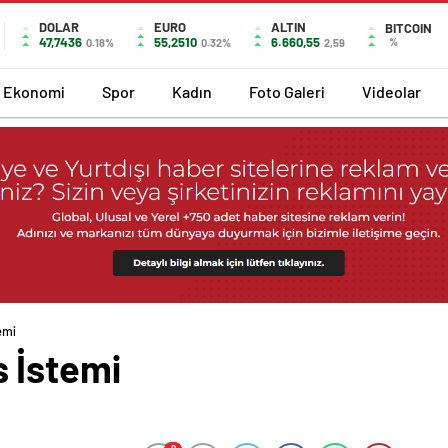
DOLAR
EURO
ALTIN
BITCOIN
47,7436
55,2510
6.660,55
%
0.18%
0.32%
2,59
Ekonomi
Spor
Kadın
Foto Galeri
Videolar
emi
 İstemi