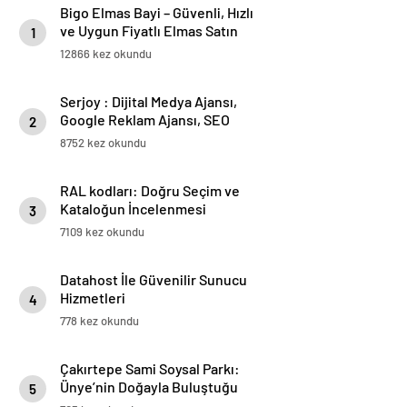
Bigo Elmas Bayi – Güvenli, Hızlı
ve Uygun Fiyatlı Elmas Satın
1
Almanın Yeni Adresi
12866 kez okundu
Serjoy : Dijital Medya Ajansı,
Google Reklam Ajansı, SEO
2
Ajansı ve Web Tasarım Ajansı
8752 kez okundu
RAL kodları: Doğru Seçim ve
Kataloğun İncelenmesi
3
7109 kez okundu
Datahost İle Güvenilir Sunucu
Hizmetleri
4
778 kez okundu
Çakırtepe Sami Soysal Parkı:
Ünye’nin Doğayla Buluştuğu
5
Eşsiz Seyir Terası