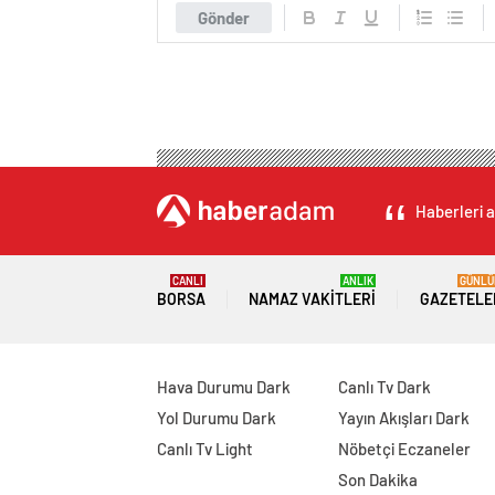
Gönder
Haberleri a
CANLI
ANLIK
GÜNLÜ
BORSA
NAMAZ VAKITLERI
GAZETELE
Hava Durumu Dark
Canlı Tv Dark
Yol Durumu Dark
Yayın Akışları Dark
Canlı Tv Light
Nöbetçi Eczaneler
Son Dakika