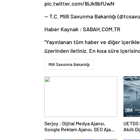
pic.twitter.com/8lJk9bfUwN
— T.C. Millî Savunma Bakanlığı (@tcsav
Haber Kaynak : SABAH.COM.TR
“Yayınlanan tüm haber ve diğer içerikler i
üzerinden iletiniz. En kısa süre içerisin
Milli Savunma Bakanlığı
Serjoy : Dijital Medya Ajansı,
UETDS N
Google Reklam Ajansı, SEO Ajansı
Akıllı D
ve Web Tasarım Ajansı