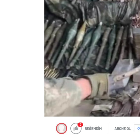
0
BEĞENDİM
ABONE OL