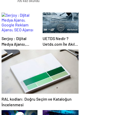
705 kez okundu
Serjoy : Dijital
UETDS Nedir ?
Medya Ajansı,
Uetds.com İle Akıllı
Google Reklam
Dijital Taşımacılık
Ajansı, SEO Ajansı
Yazılımı
ve Web Tasarım
Ajansı
RAL kodları: Doğru Seçim ve Kataloğun
İncelenmesi