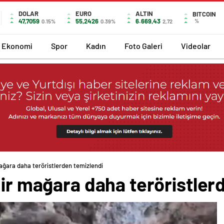
DOLAR
EURO
ALTIN
BITCOIN
47,7059
55,2426
6.669,43
%
0.15%
0.39%
2,72
Ekonomi
Spor
Kadın
Foto Galeri
Videolar
mağara daha teröristlerden temizlendi
bir mağara daha teröristler