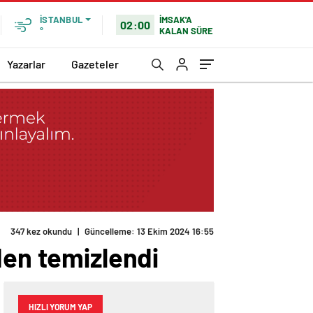
İMSAK'A
İSTANBUL
02:00
KALAN SÜRE
°
Yazarlar
Gazeteler
347 kez okundu
|
Güncelleme: 13 Ekim 2024 16:55
den temizlendi
HIZLI YORUM YAP