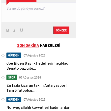
GÖNDER
SON DAKİKA
HABERLERİ
GÜNDEM
07 Ağustos 2026
Joe Biden 6 aylık hedeflerini açıkladı.
Senato buz gibi…
SPOR
07 Ağustos 2026
En fazla kızaran takım Antalyaspor!
Tam 5 futbolcu….
GÜNDEM
07 Ağustos 2026
Norweç silahlı kuvvetleri kadınlardan