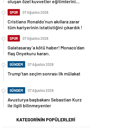
oluşan özel kuvvetler eğitimlerini
başlattı.
SPOR
07 Ağustos 2026
Cristiano Ronaldo’nun akıllara zarar
tüm kariyerinin istatistiğini çıkardık !
SPOR
07 Ağustos 2026
Galatasaray’a kötü haber! Monaco’dan
flaş Onyekuru kararı.
GÜNDEM
07 Ağustos 2026
Trump’tan seçim sonrası ilk mülakat
GÜNDEM
07 Ağustos 2026
Avusturya başbakanı Sebastian Kurz
ile ilgili bilinmeyenler
KATEGORİNİN POPÜLERLERİ