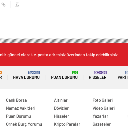
nlık güncel olarak e-posta adresiniz üzerinden takip edebilirsiniz.
K
TAHMİNİ
LİG
EKONOMİ
E
R
HAVA DURUMU
PUAN DURUMU
HISSELER
PARI
Canlı Borsa
Altınlar
Foto Galeri
Namaz Vakitleri
Dövizler
Video Galeri
Puan Durumu
Hisseler
Yazarlar
Örnek Burç Yorumu
Kripto Paralar
Gazeteler