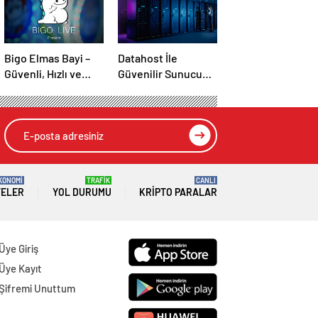
Bigo Elmas Bayi –
Datahost İle
Güvenli, Hızlı ve
Güvenilir Sunucu
Uygun Fiyatlı Elmas
Hizmetleri
Satın Almanın Yeni
Adresi
KONOMİ
TRAFİK
CANLI
TELER
YOL DURUMU
KRIPTO PARALAR
Üye Giriş
Üye Kayıt
Şifremi Unuttum