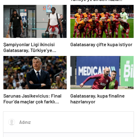
madalya getireceğine
inanıyorum
Şampiyonlar Ligi ikincisi
Galatasaray çifte kupa istiyor
Galatasaray, Türkiye’ye
döndü
Sarunas Jasikevicius: Final
Galatasaray, kupa finaline
Four’da maçlar çok farklı
hazırlanıyor
oluyor