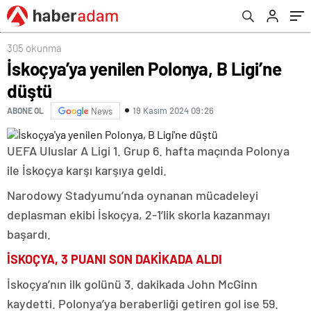
305 okunma
İskoçya’ya yenilen Polonya, B Ligi’ne
düştü
19 Kasım 2024 09:26
ABONE OL
News
UEFA Uluslar A Ligi 1. Grup 6. hafta maçında Polonya
ile İskoçya karşı karşıya geldi.
Narodowy Stadyumu’nda oynanan mücadeleyi
deplasman ekibi İskoçya, 2-1’lik skorla kazanmayı
başardı.
İSKOÇYA, 3 PUANI SON DAKİKADA ALDI
İskoçya’nın ilk golünü 3. dakikada John McGinn
kaydetti. Polonya’ya beraberliği getiren gol ise 59.