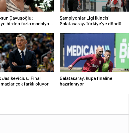
osun Çavuşoğlu:
Şampiyonlar Ligi ikincisi
’ye birden fazla madalya
Galatasaray, Türkiye’ye döndü
eğine inanıyorum
 Jasikevicius: Final
Galatasaray, kupa finaline
 maçlar çok farklı oluyor
hazırlanıyor