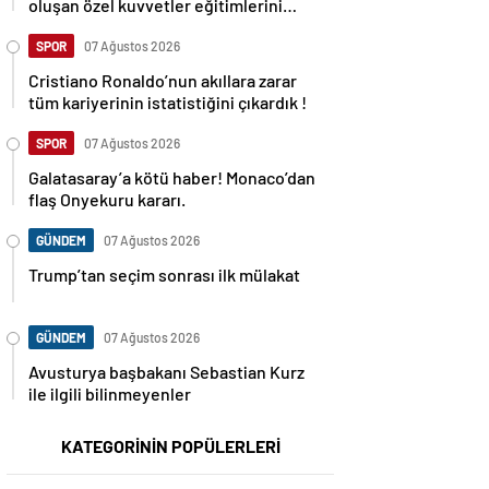
oluşan özel kuvvetler eğitimlerini
başlattı.
SPOR
07 Ağustos 2026
Cristiano Ronaldo’nun akıllara zarar
tüm kariyerinin istatistiğini çıkardık !
SPOR
07 Ağustos 2026
Galatasaray’a kötü haber! Monaco’dan
flaş Onyekuru kararı.
GÜNDEM
07 Ağustos 2026
Trump’tan seçim sonrası ilk mülakat
GÜNDEM
07 Ağustos 2026
Avusturya başbakanı Sebastian Kurz
ile ilgili bilinmeyenler
KATEGORİNİN POPÜLERLERİ