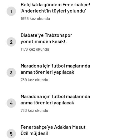
Belçika’da gündem Fenerbahçe!
‘Anderlecht’in tüyleri yolundu’
1
1658 kez okundu
Diabate’ye Trabzonspor
yönetiminden kesik! .
2
1179 kez okundu
Maradona için futbol maçlarında
anma törenleri yapılacak
3
789 kez okundu
Maradona için futbol maçlarında
anma törenleri yapılacak
4
783 kez okundu
Fenerbahçe’ye Ada’dan Mesut
Özil müjdesi!
5