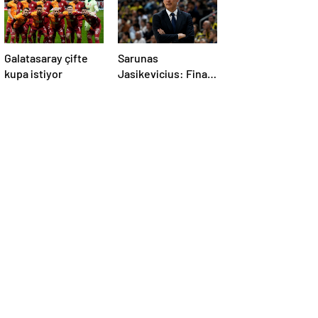
Galatasaray çifte
Sarunas
kupa istiyor
Jasikevicius: Final
Four’da maçlar çok
farklı oluyor