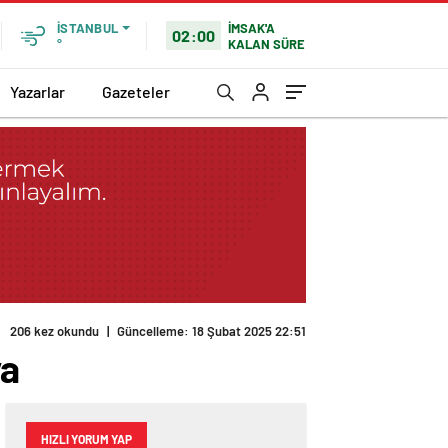
İMSAK'A
İSTANBUL
02:00
KALAN SÜRE
°
Yazarlar
Gazeteler
206 kez okundu
|
Güncelleme: 18 Şubat 2025 22:51
ya
HIZLI YORUM YAP