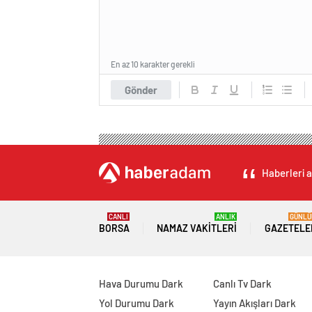
En az 10 karakter gerekli
Gönder
Haberleri a
CANLI
ANLIK
GÜNLÜ
BORSA
NAMAZ VAKITLERI
GAZETELE
Hava Durumu Dark
Canlı Tv Dark
Yol Durumu Dark
Yayın Akışları Dark