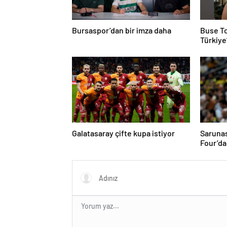
Bursaspor’dan bir imza daha
Buse T
Türkiye
getirec
Galatasaray çifte kupa istiyor
Sarunas
Four’da