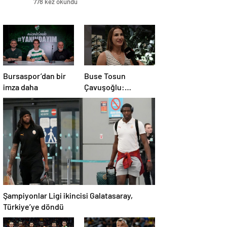
778 kez okundu
Bursaspor’dan bir
Buse Tosun
imza daha
Çavuşoğlu:
Türkiye’ye birden
fazla madalya
getireceğine
inanıyorum
Şampiyonlar Ligi ikincisi Galatasaray,
Türkiye’ye döndü