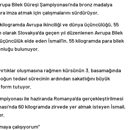
 Avrupa Bilek Güreşi Şampiyonası’nda bronz madalya
ara imza atmak için çalışmalarını sürdürüyor.
 kilogramda Avrupa ikinciliği ve dünya üçüncülüğü, 55
son olarak Slovakya’da geçen yıl düzenlenen Avrupa Bilek
çüncülük elde eden İsmail’in, 55 kilogramda para bilek
nluğu bulunuyor.
 yırtıklar oluşmasına rağmen kürsünün 3. basamağında
yoğun tedavi sürecinin ardından sakatlığını büyük
 form tutuyor.
mpiyonası ile haziranda Romanya’da gerçekleştirilmesi
sı’nda 60 kilogramda zirvede yer almak isteyen İsmail,
r.
amaya çalışıyorum”