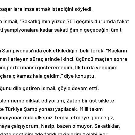
başarılara imza atmak istediğini söyledi.
tan İsmail, “Sakatlığımın yüzde 70’i geçmiş durumda fakat
 şampiyonalara kadar sakatlığımın geçeceğini ümit
a Şampiyonası’nda çok etkilediğini belirterek, “Maçların
nın ilerleyen süreçlerinde ikinci, üçüncü maçtan sonra
iğim performansı gösteremedim. İlk turda yendiğim
çlara çıkamaz hala geldim.” diye konuştu.
unu dile getiren İsmail, şöyle devam etti:
eslenmeme dikkat ediyorum. Zaten bir üst sıklete
nce Türkiye Şampiyonası yapılacak. Milli takım
ampiyonası’nda ülkemizi temsil etmeye gideceğiz.
maya çalışıyorum. Nasip, bazen olmuyor. Sakatlıklar,
ıklete geçtiğimizde farklı rakiplerimiz olabiliyor.