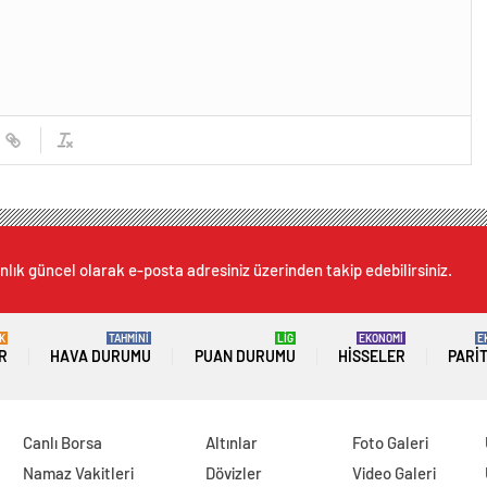
nlık güncel olarak e-posta adresiniz üzerinden takip edebilirsiniz.
K
TAHMİNİ
LİG
EKONOMİ
E
R
HAVA DURUMU
PUAN DURUMU
HISSELER
PARI
Canlı Borsa
Altınlar
Foto Galeri
Namaz Vakitleri
Dövizler
Video Galeri