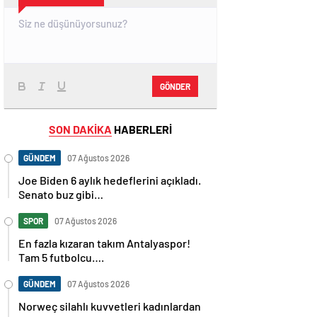
GÖNDER
SON DAKİKA
HABERLERİ
GÜNDEM
07 Ağustos 2026
Joe Biden 6 aylık hedeflerini açıkladı.
Senato buz gibi…
SPOR
07 Ağustos 2026
En fazla kızaran takım Antalyaspor!
Tam 5 futbolcu….
GÜNDEM
07 Ağustos 2026
Norweç silahlı kuvvetleri kadınlardan