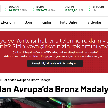
DOLAR
EURO
ALTIN
BITCOIN
47,7059
55,2426
6.669,43
%
0.15%
0.39%
2,72
Ekonomi
Spor
Kadın
Foto Galeri
Videolar
cı Bekar’dan Avrupa’da Bronz Madalya
’dan Avrupa’da Bronz Madal