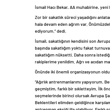
İsmail Hacı Bekar, AA muhabirine, yeni 
Zor bir sakatlık süreci yaşadığını anla
hala devam eden ağrım var. Önümüzdeki
ediyorum.” dedi.
İsmail, sakatlığının kendisini son Avrup
başında sakatlığım yoktu fakat turnuva
sakatlığım nüksetti. Daha sonra isted
rakiplerime yenildim. Ağrı ve acıdan ma
Önünde iki önemli organizasyonun olduğ
“Ağırlık antrenmanlarımı yapıyorum. B
geçmiştim, farklı bir sıkletteyim. İlk ö
seçmelerinde birinci olursak Avrupa Ş
Beklentileri elimden geldiğince karşıla
antrenman eksiği illa olabiliyor. Farklı s