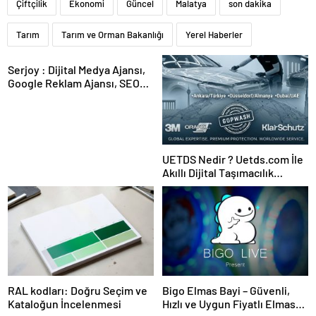
Çiftçilik
Ekonomi
Güncel
Malatya
son dakika
Tarım
Tarım ve Orman Bakanlığı
Yerel Haberler
Serjoy : Dijital Medya Ajansı,
Google Reklam Ajansı, SEO
Ajansı ve Web Tasarım Ajansı
UETDS Nedir ? Uetds.com İle
Akıllı Dijital Taşımacılık
Yazılımı
RAL kodları: Doğru Seçim ve
Bigo Elmas Bayi – Güvenli,
Kataloğun İncelenmesi
Hızlı ve Uygun Fiyatlı Elmas