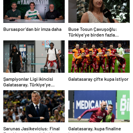
Bursaspor’dan bir imza daha
Buse Tosun Çavuşoğlu:
Türkiye’ye birden fazla
madalya getireceğine
inanıyorum
Şampiyonlar Ligi ikincisi
Galatasaray çifte kupa istiyor
Galatasaray, Türkiye’ye
döndü
Sarunas Jasikevicius: Final
Galatasaray, kupa finaline