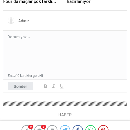
Four’da maçlar çok farklı
hazırlanıyor
oluyor
En az 10 karakter gerekli
Gönder
HABER
0
0