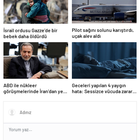
Pilot sağını solunu karıştırdı,
İsrail ordusu Gazze’de bir
uçak alev aldı
bebek daha öldürdü
ABD ile nükleer
Geceleri yapılan 4 yaygın
görüşmelerinde İran’dan yeni
hata: Sessizce vücuda zarar
teklif
veriyor