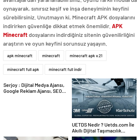
oynayarak, sınırsız keşif ve inşa deneyiminin keyfini
sürebilirsiniz. Unutmayın ki, Minecraft APK dosyalarını
indirirken güvenliğe dikkat etmek önemlidir.
APK
Minecraft
dosyalarını indirdiğiniz sitenin güvenilirliğini
araştırın ve oyun keyfini sorunsuz yaşayın.
apk minecraft
minecraft
minecraft apk v.21
minecraft full apk
minecraft full indir
Serjoy : Dijital Medya Ajansı,
Google Reklam Ajansı, SEO
Ajansı ve Web Tasarım Ajansı
UETDS Nedir ? Uetds.com İle
Akıllı Dijital Taşımacılık
Yazılımı