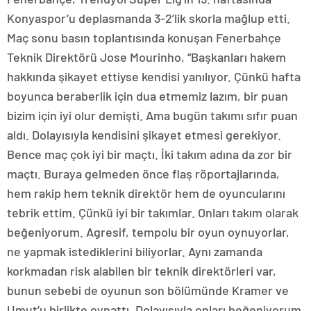
Konyaspor’u deplasmanda 3-2’lik skorla mağlup etti.
Maç sonu basın toplantısında konuşan Fenerbahçe
Teknik Direktörü Jose Mourinho, “Başkanları hakem
hakkında şikayet ettiyse kendisi yanılıyor. Çünkü hafta
boyunca beraberlik için dua etmemiz lazım, bir puan
bizim için iyi olur demişti. Ama bugün takımı sıfır puan
aldı. Dolayısıyla kendisini şikayet etmesi gerekiyor.
Bence maç çok iyi bir maçtı. İki takım adına da zor bir
maçtı. Buraya gelmeden önce flaş röportajlarında,
hem rakip hem teknik direktör hem de oyuncularını
tebrik ettim. Çünkü iyi bir takımlar. Onları takım olarak
beğeniyorum. Agresif, tempolu bir oyun oynuyorlar,
ne yapmak istediklerini biliyorlar. Aynı zamanda
korkmadan risk alabilen bir teknik direktörleri var,
bunun sebebi de oyunun son bölümünde Kramer ve
Umut’u birlikte oynattı. Dolayısıyla onları beğeniyorum