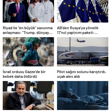
Riyad ile “en büyük” savunma
AB’den Rusya’ya yönelik
anlaşması: “Trump, dünyaya
17’nci yaptırım paketi:
bir mesaj gönderdi”
Uzlaşmaya varıldı
Pilot sağını solunu karıştırdı,
İsrail ordusu Gazze’de bir
uçak alev aldı
bebek daha öldürdü