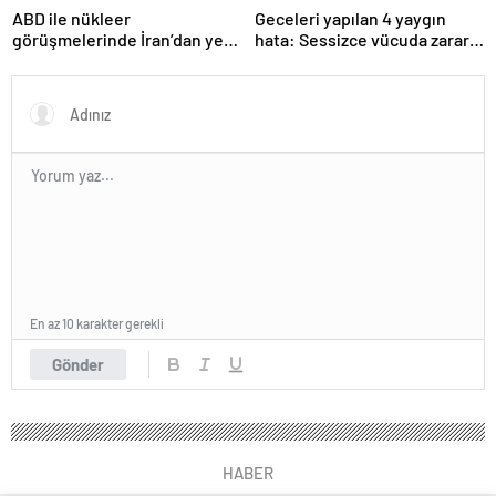
ABD ile nükleer
Geceleri yapılan 4 yaygın
görüşmelerinde İran’dan yeni
hata: Sessizce vücuda zarar
teklif
veriyor
En az 10 karakter gerekli
Gönder
HABER