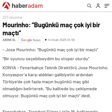
227 okunma
Mourinho: “Bugünkü maç çok iyi bir
maçtı”
14 Ocak 2025 01:55
ABONE OL
News
– Jose Mourinho: “Bugünkü maç çok iyi bir maçtı”
“Bir oyuncu seçebilseydim bu stoper olurdu”
KONYA – Fenerbahçe Teknik Direktörü Jose Mourinho,
Konyaspor’a karşı aldıkları galibiyetin ardından
Türkiye’de çok fazla maçın bugünkü maç gibi
olmadığını belirterek, “Bu kalitede bu çekişmede
olmuyor. Bugünkü maç çok iyi bir maçtı” dedi.
Fenerbahçe, Trendyol Süper Lig’in 19. haftasında