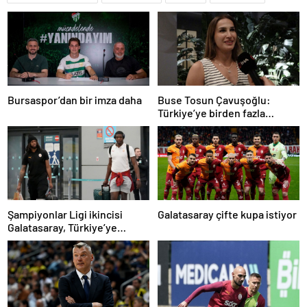
Bursaspor’dan bir imza daha
Buse Tosun Çavuşoğlu:
Türkiye’ye birden fazla
madalya getireceğine
inanıyorum
Şampiyonlar Ligi ikincisi
Galatasaray çifte kupa istiyor
Galatasaray, Türkiye’ye
döndü