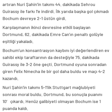
artıran Nuri Şahin’in takımı 44. dakikada Sehrou
Guirassy ile farkı 1’e indirdi. İlk yarıda başka gol çıkmadı
Bochum devreye 2-1 üstün girdi.
Karşılaşmanın ikinci devresine etkili başlayan
Dortmund, 62. dakikada Emre Can’ın penaltı golüyle
eşitliği yakaladı.
Bochum’un konsantrasyon kaybını iyi değerlendiren ev
sahibi ekip taraftarının da desteğiyle 75. dakikada
Guirassy ile 3-2 öne geçti. Dortmund oyuna sonradan
giren Felix Nmecha ile bir gol daha buldu ve maçı 4-2
kazandı.
Nuri Şahin’in takımı 5-1’lik Stuttgart mağlubiyeti
sonrası moral buldu. Dortmund, bu sonuçla puanını
10′ çıkardı. Henüz galibiyeti olmayan Bochum ise 1
puanda kaldı.