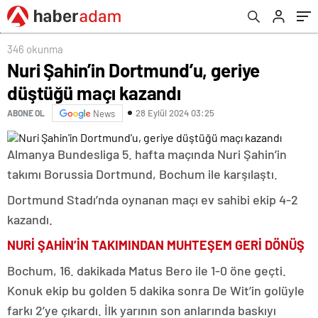
346 okunma
Nuri Şahin’in Dortmund’u, geriye
düştüğü maçı kazandı
28 Eylül 2024 03:25
ABONE OL
News
Almanya Bundesliga 5. hafta maçında Nuri Şahin’in
takımı Borussia Dortmund, Bochum ile karşılaştı.
Dortmund Stadı’nda oynanan maçı ev sahibi ekip 4-2
kazandı.
NURİ ŞAHİN’İN TAKIMINDAN MUHTEŞEM GERİ DÖNÜŞ
Bochum, 16. dakikada Matus Bero ile 1-0 öne geçti.
Konuk ekip bu golden 5 dakika sonra De Wit’in golüyle
farkı 2’ye çıkardı. İlk yarının son anlarında baskıyı