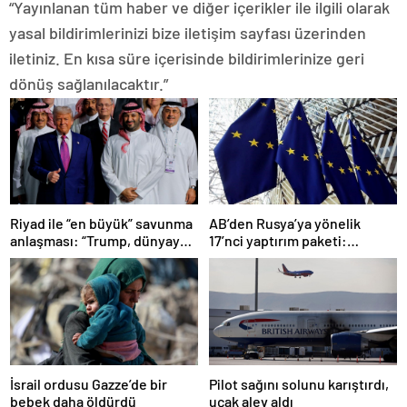
“Yayınlanan tüm haber ve diğer içerikler ile ilgili olarak
yasal bildirimlerinizi bize iletişim sayfası üzerinden
iletiniz. En kısa süre içerisinde bildirimlerinize geri
dönüş sağlanılacaktır.”
Riyad ile “en büyük” savunma
AB’den Rusya’ya yönelik
anlaşması: “Trump, dünyaya
17’nci yaptırım paketi:
bir mesaj gönderdi”
Uzlaşmaya varıldı
Pilot sağını solunu karıştırdı,
İsrail ordusu Gazze’de bir
uçak alev aldı
bebek daha öldürdü