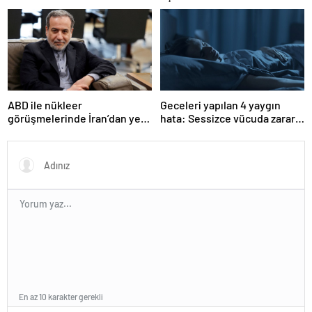
ABD ile nükleer
Geceleri yapılan 4 yaygın
görüşmelerinde İran’dan yeni
hata: Sessizce vücuda zarar
teklif
veriyor
En az 10 karakter gerekli