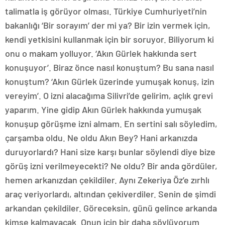
talimatla iş görüyor olması. Türkiye Cumhuriyeti’nin
bakanlığı ‘Bir sorayım’ der mi ya? Bir izin vermek için,
kendi yetkisini kullanmak için bir soruyor. Biliyorum ki
onu o makam yolluyor. ‘Akın Gürlek hakkında sert
konuşuyor’. Biraz önce nasıl konuştum? Bu sana nasıl
konuştum? ‘Akın Gürlek üzerinde yumuşak konuş, izin
vereyim’. O izni alacağıma Silivri’de gelirim, açlık grevi
yaparım. Yine gidip Akın Gürlek hakkında yumuşak
konuşup görüşme izni almam. En sertini salı söyledim,
çarşamba oldu. Ne oldu Akın Bey? Hani arkanızda
duruyorlardı? Hani size karşı bunlar söylendi diye bize
görüş izni verilmeyecekti? Ne oldu? Bir anda gördüler,
hemen arkanızdan çekildiler. Aynı Zekeriya Öz’e zırhlı
araç veriyorlardı, altından çekiverdiler. Senin de şimdi
arkandan çekildiler. Göreceksin, günü gelince arkanda
kimse kalmayacak. Onun için bir daha söylüyorum