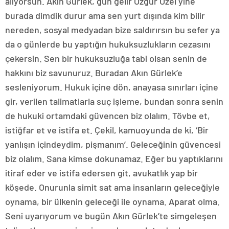
alıyorsun. Akın Gürlek, gün gelir Özgür Özel yine
burada dimdik durur ama sen yurt dışında kim bilir
nereden, sosyal medyadan bize saldırırsın bu sefer ya
da o günlerde bu yaptığın hukuksuzlukların cezasını
çekersin. Sen bir hukuksuzluğa tabi olsan senin de
hakkını biz savunuruz. Buradan Akın Gürlek’e
sesleniyorum. Hukuk içine dön, anayasa sınırları içine
gir, verilen talimatlarla suç işleme, bundan sonra senin
de hukuki ortamdaki güvencen biz olalım. Tövbe et,
istiğfar et ve istifa et. Çekil, kamuoyunda de ki, ‘Bir
yanlışın içindeydim, pişmanım’. Geleceğinin güvencesi
biz olalım. Sana kimse dokunamaz. Eğer bu yaptıklarını
itiraf eder ve istifa edersen git, avukatlık yap bir
köşede. Onurunla simit sat ama insanların geleceğiyle
oynama, bir ülkenin geleceği ile oynama. Aparat olma.
Seni uyarıyorum ve bugün Akın Gürlek’te simgeleşen