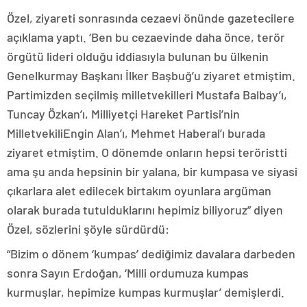
Özel, ziyareti sonrasında cezaevi önünde gazetecilere
açıklama yaptı. ‘Ben bu cezaevinde daha önce, terör
örgütü lideri olduğu iddiasıyla bulunan bu ülkenin
Genelkurmay Başkanı İlker Başbuğ’u ziyaret etmiştim.
Partimizden seçilmiş milletvekilleri Mustafa Balbay’ı,
Tuncay Özkan’ı, Milliyetçi Hareket Partisi’nin
MilletvekiliEngin Alan’ı, Mehmet Haberal’ı burada
ziyaret etmiştim. O dönemde onların hepsi teröristti
ama şu anda hepsinin bir yalana, bir kumpasa ve siyasi
çıkarlara alet edilecek birtakım oyunlara argüman
olarak burada tutulduklarını hepimiz biliyoruz” diyen
Özel, sözlerini şöyle sürdürdü:
“Bizim o dönem ‘kumpas’ dediğimiz davalara darbeden
sonra Sayın Erdoğan, ‘Milli ordumuza kumpas
kurmuşlar, hepimize kumpas kurmuşlar’ demişlerdi.