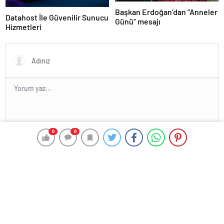
Başkan Erdoğan’dan “Anneler
Datahost İle Güvenilir Sunucu
Günü” mesajı
Hizmetleri
0
0
En az 10 karakter gerekli
Gönder
HABER