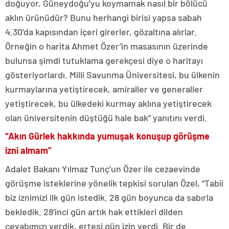
doğuyor, Güneydoğu’yu koymamak nasıl bir bölücü
aklın ürünüdür? Bunu herhangi birisi yapsa sabah
4.30’da kapısından içeri girerler, gözaltına alırlar.
Örneğin o harita Ahmet Özer’in masasının üzerinde
bulunsa şimdi tutuklama gerekçesi diye o haritayı
gösteriyorlardı. Milli Savunma Üniversitesi, bu ülkenin
kurmaylarına yetiştirecek, amiraller ve generaller
yetiştirecek, bu ülkedeki kurmay aklına yetiştirecek
olan üniversitenin düştüğü hale bak” yanıtını verdi.
“Akın Gürlek hakkında yumuşak konuşup görüşme
izni almam”
Adalet Bakanı Yılmaz Tunç’un Özer ile cezaevinde
görüşme isteklerine yönelik tepkisi sorulan Özel, “Tabii
biz iznimizi ilk gün istedik. 28 gün boyunca da sabırla
bekledik. 28’inci gün artık hak ettikleri dilden
cevabımızı verdik, ertesi gün izin verdi. Bir de