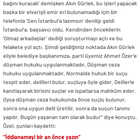
bağını kuracak’ demişken Akın Gürlek, bu işleri yapacak
başka bir elverişli emir eri bulunamadığı için bir
telefonla ‘Sen İstanbul’a lazımsın’ denilip geldi
İstanbul’a, başsavcı oldu. Kendinden öncekilerin
‘Olmaz arkadaşlar’ dediği soruşturmayı açtı ve bu
felakete yol açtı. Şimdi geldiğimiz noktada Akın Gürlek
eliyle belediye başkanımıza, parti üyemiz Ahmet Özer’e
düşman hukuku uygulanmaktadır. Düşman ceza
hukuku uygulanmaktadır. Normalde hukuk bir suçu
tespit eder, delilleri bulur, suçluya öyle gider. Delilerle
kanıtlayarak birisini suçlar ve ispatlarsa mahküm eder.
Oysa düşman ceza hukukunda önce suçlu bulunur,
sonra ona uygun delil üretilir, sonra da suçun tanımı
yapılır. Bugün yaşanan tam olarak budur” diye konuştu.
Özel, şunları kaydetti:
“İddianameyi bir an önce yazın”