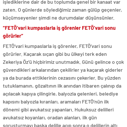
işlediklerine dair de bu toplumda genel bir kanaat var
zaten. O günlerde söylediğimiz zaman gülüp geçenler,
küçümseyenler şimdi ne durumdalar düşünsünler.
“FETÖ’vari kumpaslarla iş görenler FETÖ’vari sonu
görürler”
FETÖ’vari kumpaslarla iş görenler, FETÖ’vari sonu
görürler. Kaçarak sıçan gibi bu ülkeyi terk eden
Zekeriya Öz’ü hiçbirimiz unutmadık. Günü gelince o çok
güvendikleri arkalarından çekilirler ya kaçarak giderler
ya da burada ettiklerinin cezasını çekerler. Bu yüzden
tutuklamanın, gözaltının ilk anından itibaren çalınıp da
açılacak kapıya çilingirle, balyozla gelenleri, belediye
kapısını balyozla kıranları, aramaları FETÖ’nün ilk
dönemi gibi avukatsız yapanları. Hukuksuz delilleri
avukatsız koyanları, oradan alanları, ilk gün
soruşturmayı başka delille açıp sonra o delillerin altı