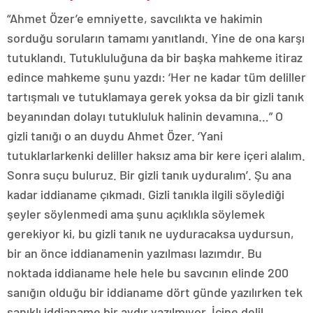
“Ahmet Özer’e emniyette, savcılıkta ve hakimin
sorduğu soruların tamamı yanıtlandı. Yine de ona karşı
tutuklandı. Tutukluluğuna da bir başka mahkeme itiraz
edince mahkeme şunu yazdı: ‘Her ne kadar tüm deliller
tartışmalı ve tutuklamaya gerek yoksa da bir gizli tanık
beyanından dolayı tutukluluk halinin devamına…” O
gizli tanığı o an duydu Ahmet Özer. ‘Yani
tutuklarlarkenki deliller haksız ama bir kere içeri alalım.
Sonra suçu buluruz. Bir gizli tanık uyduralım’. Şu ana
kadar iddianame çıkmadı. Gizli tanıkla ilgili söylediği
şeyler söylenmedi ama şunu açıklıkla söylemek
gerekiyor ki, bu gizli tanık ne uyduracaksa uydursun,
bir an önce iddianamenin yazılması lazımdır. Bu
noktada iddianame hele hele bu savcının elinde 200
sanığın olduğu bir iddianame dört günde yazılırken tek
sanıklı iddianame bir aydır yazılmıyor. İçine delil