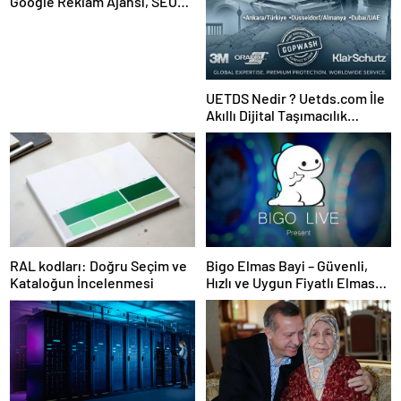
Google Reklam Ajansı, SEO
Ajansı ve Web Tasarım Ajansı
UETDS Nedir ? Uetds.com İle
Akıllı Dijital Taşımacılık
Yazılımı
RAL kodları: Doğru Seçim ve
Bigo Elmas Bayi – Güvenli,
Kataloğun İncelenmesi
Hızlı ve Uygun Fiyatlı Elmas
Satın Almanın Yeni Adresi