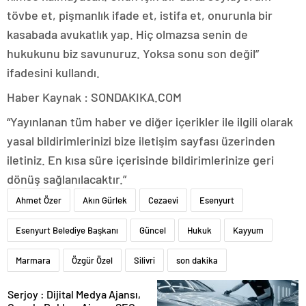
tövbe et, pişmanlık ifade et, istifa et, onurunla bir
kasabada avukatlık yap. Hiç olmazsa senin de
hukukunu biz savunuruz. Yoksa sonu son değil”
ifadesini kullandı.
Haber Kaynak : SONDAKIKA.COM
“Yayınlanan tüm haber ve diğer içerikler ile ilgili olarak
yasal bildirimlerinizi bize iletişim sayfası üzerinden
iletiniz. En kısa süre içerisinde bildirimlerinize geri
dönüş sağlanılacaktır.”
Ahmet Özer
Akın Gürlek
Cezaevi
Esenyurt
Esenyurt Belediye Başkanı
Güncel
Hukuk
Kayyum
Marmara
Özgür Özel
Silivri
son dakika
Serjoy : Dijital Medya Ajansı,