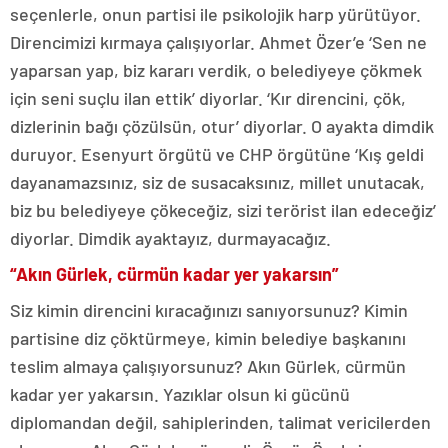
seçenlerle, onun partisi ile psikolojik harp yürütüyor.
Direncimizi kırmaya çalışıyorlar. Ahmet Özer’e ‘Sen ne
yaparsan yap, biz kararı verdik, o belediyeye çökmek
için seni suçlu ilan ettik’ diyorlar. ‘Kır direncini, çök,
dizlerinin bağı çözülsün, otur’ diyorlar. O ayakta dimdik
duruyor. Esenyurt örgütü ve CHP örgütüne ‘Kış geldi
dayanamazsınız, siz de susacaksınız, millet unutacak,
biz bu belediyeye çökeceğiz, sizi terörist ilan edeceğiz’
diyorlar. Dimdik ayaktayız, durmayacağız.
“Akın Gürlek, cürmün kadar yer yakarsın”
Siz kimin direncini kıracağınızı sanıyorsunuz? Kimin
partisine diz çöktürmeye, kimin belediye başkanını
teslim almaya çalışıyorsunuz? Akın Gürlek, cürmün
kadar yer yakarsın. Yazıklar olsun ki gücünü
diplomandan değil, sahiplerinden, talimat vericilerden