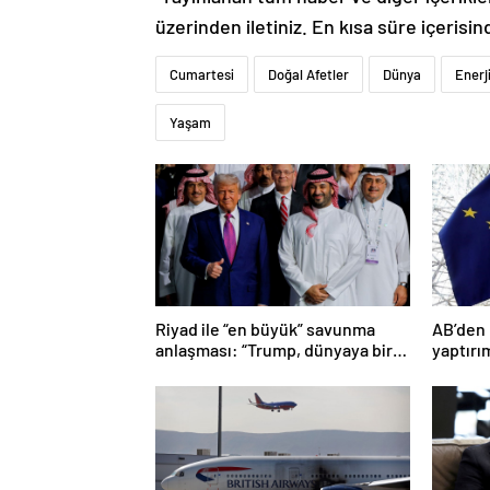
üzerinden iletiniz. En kısa süre içerisin
Cumartesi
Doğal Afetler
Dünya
Enerj
Yaşam
Riyad ile “en büyük” savunma
AB’den 
anlaşması: “Trump, dünyaya bir
yaptırı
mesaj gönderdi”
varıldı