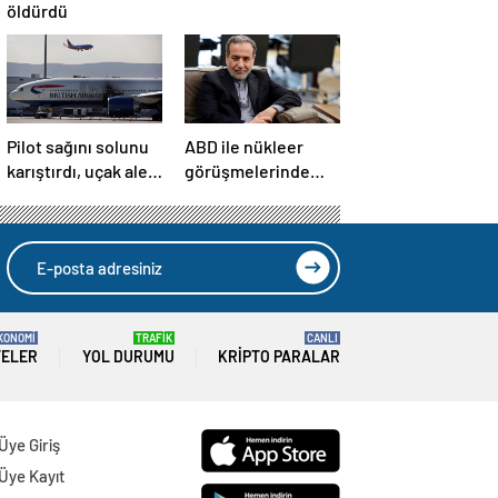
öldürdü
Pilot sağını solunu
ABD ile nükleer
karıştırdı, uçak alev
görüşmelerinde
aldı
İran’dan yeni teklif
KONOMİ
TRAFİK
CANLI
TELER
YOL DURUMU
KRIPTO PARALAR
Üye Giriş
Üye Kayıt