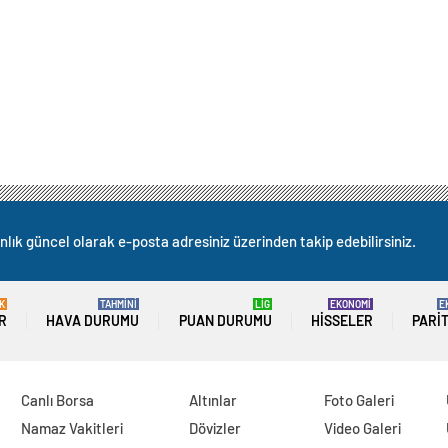
nlık güncel olarak e-posta adresiniz üzerinden takip edebilirsiniz.
K
TAHMİNİ
LİG
EKONOMİ
E
R
HAVA DURUMU
PUAN DURUMU
HISSELER
PARI
Canlı Borsa
Altınlar
Foto Galeri
Namaz Vakitleri
Dövizler
Video Galeri