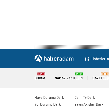
Haberleri a
CANLI
ANLIK
GÜNLÜ
BORSA
NAMAZ VAKITLERI
GAZETELE
Hava Durumu Dark
Canlı Tv Dark
Yol Durumu Dark
Yayın Akışları Dark