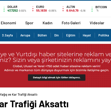
DOLAR
EURO
ALTIN
BITCOIN
47,7252
55,1838
6.649,79
%
0.02%
-0.05%
-0,16
Ekonomi
Spor
Kadın
Foto Galeri
Videolar
3.Sayfa
Avrupa
Bülten
Din
Eğitim
Hayat
Politika
 Yağış ve Kar Trafiği Aksattı
ar Trafiği Aksattı