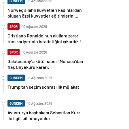
GÜNDEM
10 Ağustos 2026
Norweç silahlı kuvvetleri kadınlardan
oluşan özel kuvvetler eğitimlerini
başlattı.
SPOR
10 Ağustos 2026
Cristiano Ronaldo’nun akıllara zarar
tüm kariyerinin istatistiğini çıkardık !
SPOR
10 Ağustos 2026
Galatasaray’a kötü haber! Monaco’dan
flaş Onyekuru kararı.
GÜNDEM
10 Ağustos 2026
Trump’tan seçim sonrası ilk mülakat
GÜNDEM
10 Ağustos 2026
Avusturya başbakanı Sebastian Kurz
ile ilgili bilinmeyenler