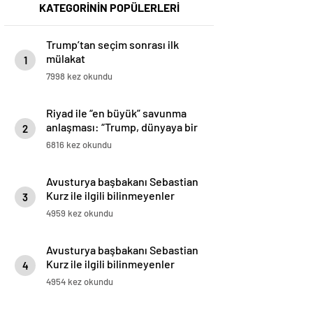
KATEGORİNİN POPÜLERLERİ
Trump’tan seçim sonrası ilk
mülakat
1
7998 kez okundu
Riyad ile “en büyük” savunma
anlaşması: “Trump, dünyaya bir
2
mesaj gönderdi”
6816 kez okundu
Avusturya başbakanı Sebastian
Kurz ile ilgili bilinmeyenler
3
4959 kez okundu
Avusturya başbakanı Sebastian
Kurz ile ilgili bilinmeyenler
4
4954 kez okundu