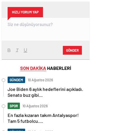
HIZLI YORUM YAP
GÖNDER
SON DAKİKA
HABERLERİ
GÜNDEM
10 Ağustos 2026
Joe Biden 6 aylık hedeflerini açıkladı.
Senato buz gibi…
SPOR
10 Ağustos 2026
En fazla kızaran takım Antalyaspor!
Tam 5 futbolcu….