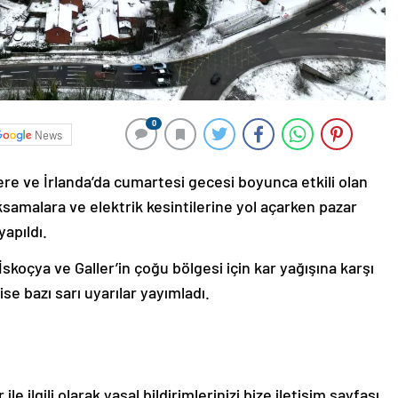
0
News
e ve İrlanda’da cumartesi gecesi boyunca etkili olan
ksamalara ve elektrik kesintilerine yol açarken pazar
yapıldı.
 İskoçya ve Galler’in çoğu bölgesi için kar yağışına karşı
se bazı sarı uyarılar yayımladı.
le ilgili olarak yasal bildirimlerinizi bize iletişim sayfası