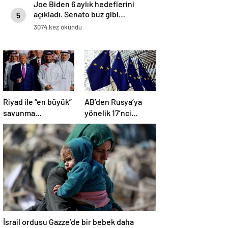
Joe Biden 6 aylık hedeflerini
açıkladı. Senato buz gibi…
5
3074 kez okundu
Riyad ile “en büyük”
AB’den Rusya’ya
savunma
yönelik 17’nci
anlaşması: “Trump,
yaptırım paketi:
dünyaya bir mesaj
Uzlaşmaya varıldı
gönderdi”
İsrail ordusu Gazze’de bir bebek daha