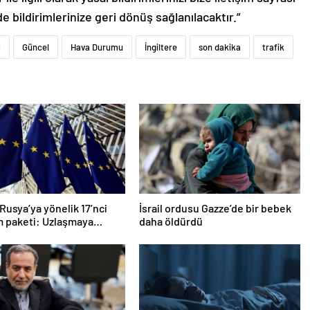
de bildirimlerinize geri dönüş sağlanılacaktır.”
i
Güncel
Hava Durumu
İngiltere
son dakika
trafik
Rusya’ya yönelik 17’nci
İsrail ordusu Gazze’de bir bebek
m paketi: Uzlaşmaya
daha öldürdü