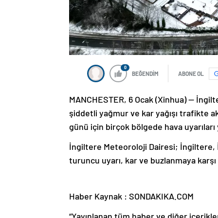
0
BEĞENDİM
ABONE OL
MANCHESTER, 6 Ocak (Xinhua) — İngilter
şiddetli yağmur ve kar yağışı trafikte a
günü için birçok bölgede hava uyarıları 
İngiltere Meteoroloji Dairesi; İngiltere,
turuncu uyarı, kar ve buzlanmaya karşı i
Haber Kaynak : SONDAKIKA.COM
“Yayınlanan tüm haber ve diğer içerikler i