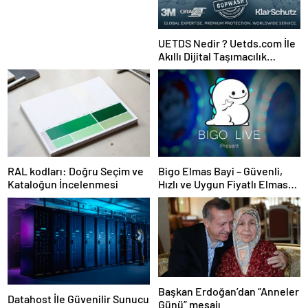
UETDS Nedir ? Uetds.com İle
Akıllı Dijital Taşımacılık
Yazılımı
RAL kodları: Doğru Seçim ve
Bigo Elmas Bayi – Güvenli,
Kataloğun İncelenmesi
Hızlı ve Uygun Fiyatlı Elmas
Satın Almanın Yeni Adresi
Başkan Erdoğan’dan “Anneler
Datahost İle Güvenilir Sunucu
Günü” mesajı