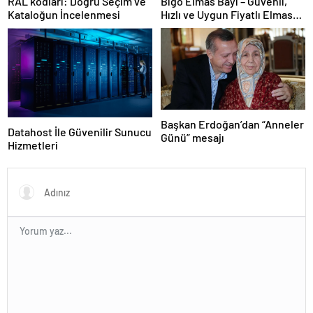
RAL kodları: Doğru Seçim ve
Bigo Elmas Bayi – Güvenli,
Kataloğun İncelenmesi
Hızlı ve Uygun Fiyatlı Elmas
Satın Almanın Yeni Adresi
Başkan Erdoğan’dan “Anneler
Datahost İle Güvenilir Sunucu
Günü” mesajı
Hizmetleri