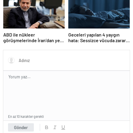
ABD ile nükleer
Geceleri yapılan 4 yaygın
görüşmelerinde İran’dan yeni
hata: Sessizce vücuda zarar
teklif
veriyor
En az 10 karakter gerekli
Gönder