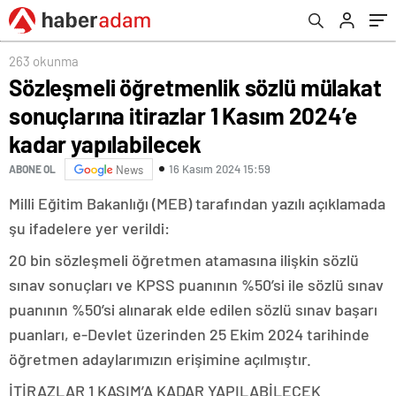
yapılabilecek
263 okunma
Sözleşmeli öğretmenlik sözlü mülakat
sonuçlarına itirazlar 1 Kasım 2024’e
kadar yapılabilecek
16 Kasım 2024 15:59
ABONE OL
News
Milli Eğitim Bakanlığı (MEB) tarafından yazılı açıklamada
şu ifadelere yer verildi:
20 bin sözleşmeli öğretmen atamasına ilişkin sözlü
sınav sonuçları ve KPSS puanının %50’si ile sözlü sınav
puanının %50’si alınarak elde edilen sözlü sınav başarı
puanları, e-Devlet üzerinden 25 Ekim 2024 tarihinde
öğretmen adaylarımızın erişimine açılmıştır.
İTİRAZLAR 1 KASIM’A KADAR YAPILABİLECEK