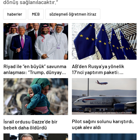
dönüş sağlanılacaktır.”
haberler
MEB
sözleşmeli öğretmen itiraz
Riyad ile “en büyük” savunma
AB’den Rusya’ya yönelik
anlaşması: “Trump, dünyaya
17’nci yaptırım paketi:
bir mesaj gönderdi”
Uzlaşmaya varıldı
Pilot sağını solunu karıştırdı,
İsrail ordusu Gazze’de bir
uçak alev aldı
bebek daha öldürdü