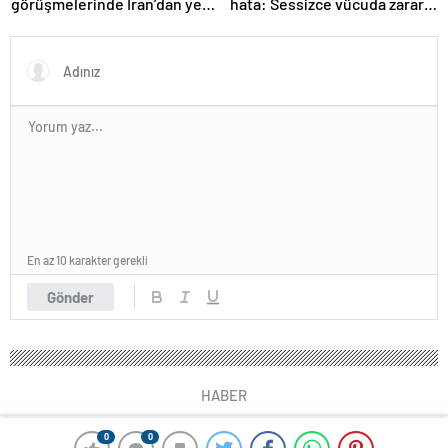
görüşmelerinde İran’dan yeni
hata: Sessizce vücuda zarar
teklif
veriyor
En az 10 karakter gerekli
Gönder
HABER
0
0