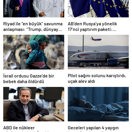
Riyad ile “en büyük” savunma
AB’den Rusya’ya yönelik
anlaşması: “Trump, dünyaya
17’nci yaptırım paketi:
bir mesaj gönderdi”
Uzlaşmaya varıldı
Pilot sağını solunu karıştırdı,
İsrail ordusu Gazze’de bir
uçak alev aldı
bebek daha öldürdü
ABD ile nükleer
Geceleri yapılan 4 yaygın