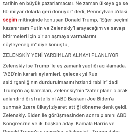
tarihin en büyük pazarlamacısı. Ne zaman ülkeye gelse
60 milyar dolarla geri dönüyor” dedi. Pennsylvania’daki
seçim
mitinginde konuşan Donald Trump, “Eğer seçimi
kazanırsam Putin ve Zelenskiy’i arayacağım ve savaşı
bitirmeleri için bir anlaşmaya varmalarını
söyleyeceğim” diye konuştu.
ZELENSKİY YENİ YARDIMLAR ALMAYI PLANLIYOR
Zelenskiy ise Trump ile eş zamanlı yaptığı açıklamada,
“ABD’nin kararlı eylemleri, gelecek yıl Rus
saldırganlığının durdurulmasını hızlandırabilir” dedi.
Trump’ın açıklamaları, Zelenskiy’nin “zafer planı” olarak
adlandırdığı stratejisini ABD Başkanı Joe Biden’a
sunmak üzere ülkeyi ziyaret ettiği döneme denk geldi.
Zelenskiy, Biden ile görüşmesinden sonra planını ABD
Kongresi’ne ve iki başkan adayı Kamala Harris ve
Donald Trump’a sunacağını söylemişti. Trump daha