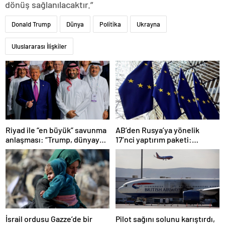
dönüş sağlanılacaktır.”
Donald Trump
Dünya
Politika
Ukrayna
Uluslararası İlişkiler
Riyad ile “en büyük” savunma
AB’den Rusya’ya yönelik
anlaşması: “Trump, dünyaya
17’nci yaptırım paketi:
bir mesaj gönderdi”
Uzlaşmaya varıldı
Pilot sağını solunu karıştırdı,
İsrail ordusu Gazze’de bir