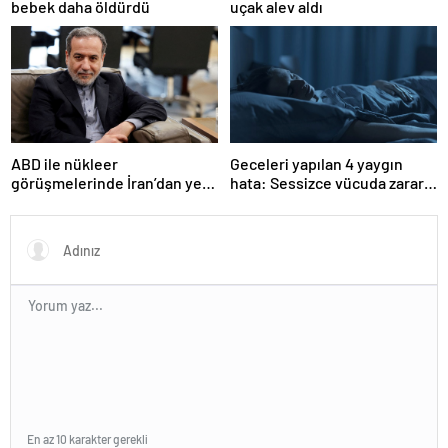
uçak alev aldı
bebek daha öldürdü
ABD ile nükleer
Geceleri yapılan 4 yaygın
görüşmelerinde İran’dan yeni
hata: Sessizce vücuda zarar
teklif
veriyor
En az 10 karakter gerekli