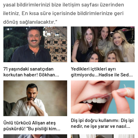
yasal bildirimlerinizi bize iletişim sayfası üzerinden
iletiniz. En kısa süre içerisinde bildirimlerinize geri
dönüş sağlanılacaktır.”
71 yaşındaki sanatçıdan
Yedikleri içtikleri ayrı
korkutan haber! Gökhan
gitmiyordu…Hadise ile Seda
Güney hastaneye kaldırıldı!
Bakan arasında ipler koptu!
Seda Bakan’dan manidar
paylaşım…
Diş ipi doğru kullanımı: Diş ipi
Ünlü türkücü Alişan ateş
nedir, ne işe yarar ve nasıl
püskürdü! “Bu pisliği kim
kullanılır?
yaptıysa ortaya çıkacak!”