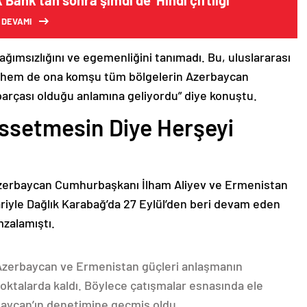
ik Bank’tan sonra şimdi de ‘Hindi çiftliği’
 DEVAMI
bağımsızlığını ve egemenliğini tanımadı. Bu, uluslararası
n hem de ona komşu tüm bölgelerin Azerbaycan
parçası olduğu anlamına geliyordu” diye konuştu.
issetmesin Diye Herşeyi
Azerbaycan Cumhurbaşkanı İlham Aliyev ve Ermenistan
ariyle Dağlık Karabağ’da 27 Eylül’den beri devam eden
mzalamıştı.
 Azerbaycan ve Ermenistan güçleri anlaşmanın
oktalarda kaldı. Böylece çatışmalar esnasında ele
rbaycan’ın denetimine geçmiş oldu.