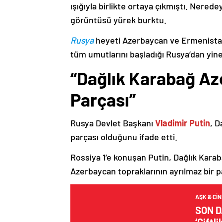
ışığıyla birlikte ortaya çıkmıştı. Nere
görüntüsü yürek burktu.
Rusya
heyeti Azerbaycan ve Ermenistan
tüm umutlarını başladığı Rusya’dan yine
“Dağlık Karabağ Az
Parçası”
Rusya Devlet Başkanı
Vladimir Putin
, D
parçası olduğunu ifade etti.
Rossiya 1’e konuşan Putin, Dağlık Karaba
Azerbaycan topraklarının ayrılmaz bir p
AŞK & CI
SON D