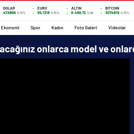
DOLAR
EURO
ALTIN
BITCOIN
47,5865
55,1318
6.499,72
3074819
0.01%
0.15%
0,06
0,70%
Ekonomi
Spor
Kadın
Foto Galeri
Videolar
acağınız onlarca model ve onlar