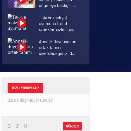
düğmeye bastığını
sosyal medyadan
duyurdu!
Takı ve makyaj
uyumuna trend
örnekleri sizler için
derledik.
Annelik duygusunun
ortak tanımı
diyebileceğimiz 10
başlık.
Koronavirüsü hafif
geçirmek için 10 öneri
HIZLI YORUM YAP
GÖNDER