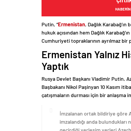
‘Çiftl
HABERİN
Putin, “
Ermenistan
, Dağlık Karabağ’ın 
hukuk açısından hem Dağlık Karabağ’ı
Cumhuriyeti topraklarının ayrılmaz bir 
Ermenistan Yalnız H
Yaptık
Rusya Devlet Başkanı Vladimir Putin, 
Başbakanı Nikol Paşinyan 10 Kasım itib
çatışmaların durması için bir anlaşma i
İmzalanan ortak bildiriye göre
imzalandığı anda bulundukları n
geçirdiği yerleşim yerleri Aze