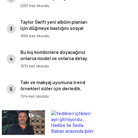
anlaşılır?
2031 kez okundu
Taylor Swift yeni albüm planları
için düğmeye bastığını sosyal
3
medyadan duyurdu!
1594 kez okundu
Bu kış kombinlere doyacağınız
onlarca model ve onlarca detay.
4
1574 kez okundu
Takı ve makyaj uyumuna trend
örnekleri sizler için derledik.
5
1514 kez okundu