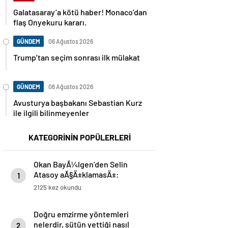
Galatasaray’a kötü haber! Monaco’dan
flaş Onyekuru kararı.
GÜNDEM
06 Ağustos 2026
Trump’tan seçim sonrası ilk mülakat
GÜNDEM
06 Ağustos 2026
Avusturya başbakanı Sebastian Kurz
ile ilgili bilinmeyenler
KATEGORİNİN POPÜLERLERİ
Okan BayÃ¼lgen’den Selin
Atasoy aÃ§Ä±klamasÄ±:
1
AyrÄ±lmadÄ±k
2125 kez okundu
Doğru emzirme yöntemleri
nelerdir, sütün yettiği nasıl
2