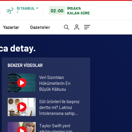
İMSAK'A
İSTANBUL
02:00
KALAN SÜRE
°
Yazarlar
Gazeteler
ca detay.
BENZER VIDEOLAR
Veri Sızıntıları
Hükümetlerin En
Büyük Kâbusu
Süt ürünleri ile başınız
dertte mi? Laktoz
İntoleransına sahip
olabilirsiniz!
Taylor Swift yeni
albüm planları için