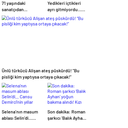
71 yaşındaki
Yedikleri içtikleri
sanatçıdan
ayrı gitmiyordu…
korkutan haber!
Hadise ile Seda
Gökhan Güney
Bakan arasında
hastaneye
ipler koptu! Seda
kaldırıldı!
Bakan’dan manidar
paylaşım…
Ünlü türkücü Alişan ateş püskürdü! “Bu
pisliği kim yaptıysa ortaya çıkacak!”
Selena’nın masum
Son dakika: Roman
ablası Selin’di…
şarkıcı ‘Balık Ayhan’
Cansu Demirci’nin
yoğun bakıma