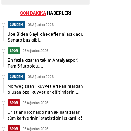
SON DAKİKA
HABERLERİ
GÜNDEM
06 Ağustos 2026
Joe Biden 6 aylık hedeflerini açıkladı.
Senato buz gibi…
SPOR
06 Ağustos 2026
En fazla kızaran takım Antalyaspor!
Tam 5 futbolcu….
GÜNDEM
06 Ağustos 2026
Norweç silahlı kuvvetleri kadınlardan
oluşan özel kuvvetler eğitimlerini
başlattı.
SPOR
06 Ağustos 2026
Cristiano Ronaldo’nun akıllara zarar
tüm kariyerinin istatistiğini çıkardık !
SPOR
06 Ağustos 2026