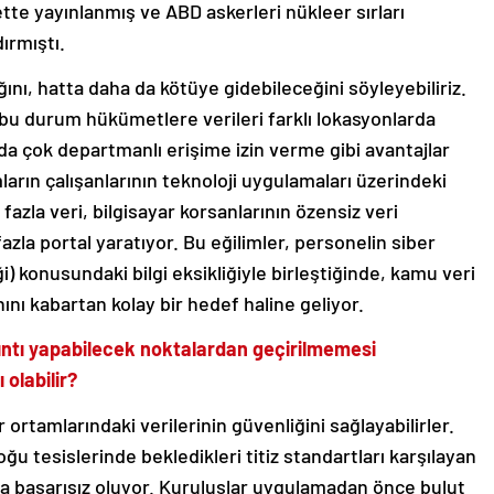
ette yayınlanmış ve ABD askerleri nükleer sırları
ırmıştı.
ı, hatta daha da kötüye gidebileceğini söyleyebiliriz.
ve bu durum hükümetlere verileri farklı lokasyonlarda
da çok departmanlı erişime izin verme gibi avantajlar
arın çalışanlarının teknoloji uygulamaları üzerindeki
fazla veri, bilgisayar korsanlarının özensiz veri
azla portal yaratıyor. Bu eğilimler, personelin siber
 konusundaki bilgi eksikliğiyle birleştiğinde, kamu veri
hını kabartan kolay bir hedef haline geliyor.
ızıntı yapabilecek noktalardan geçirilmemesi
 olabilir?
 ortamlarındaki verilerinin güvenliğini sağlayabilirler.
ğu tesislerinde bekledikleri titiz standartları karşılayan
a başarısız oluyor. Kuruluşlar uygulamadan önce bulut