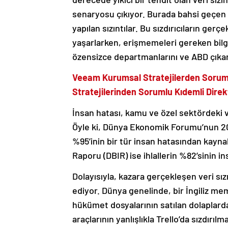
senaryosu çıkıyor. Burada bahsi geçen 
yapılan sızıntılar. Bu sızdırıcıların gerç
yaşarlarken, erişmemeleri gereken bilgi
özensizce departmanlarını ve ABD çıkarl
Veeam Kurumsal Stratejilerden Sorum
Stratejilerinden Sorumlu Kıdemli Direkt
İnsan hatası, kamu ve özel sektördeki ve
Öyle ki, Dünya Ekonomik Forumu’nun 202
%95’inin bir tür insan hatasından kaynak
Raporu (DBIR) ise ihlallerin %82’sinin i
Dolayısıyla, kazara gerçekleşen veri sız
ediyor. Dünya genelinde, bir İngiliz me
hükümet dosyalarının satılan dolaplar
araçlarının yanlışlıkla Trello’da sızdırıl