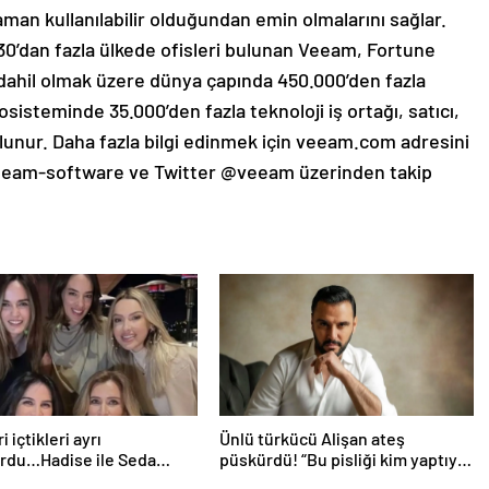
zaman kullanılabilir olduğundan emin olmalarını sağlar.
0’dan fazla ülkede ofisleri bulunan Veeam, Fortune
 dahil olmak üzere dünya çapında 450.000’den fazla
sisteminde 35.000’den fazla teknoloji iş ortağı, satıcı,
ulunur. Daha fazla bilgi edinmek için veeam.com adresini
veeam-software ve Twitter @veeam üzerinden takip
i içtikleri ayrı
Ünlü türkücü Alişan ateş
ordu…Hadise ile Seda
püskürdü! “Bu pisliği kim yaptıysa
rasında ipler koptu! Seda
ortaya çıkacak!”