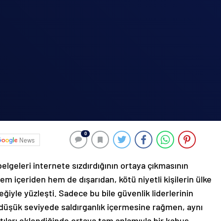
0
News
belgeleri internete sızdırdığının ortaya çıkmasının
m içeriden hem de dışarıdan, kötü niyetli kişilerin ülke
eğiyle yüzleşti. Sadece bu bile güvenlik liderlerinin
e düşük seviyede saldırganlık içermesine rağmen, aynı
ıntıları eklendiğinde ortaya tam anlamıyla bir kabus