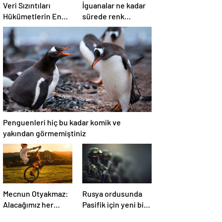
Veri Sızıntıları
İguanalar ne kadar
Hükümetlerin En
sürede renk
Büyük Kâbusu
değiştirebilir ?
Detaylar burada…
Penguenleri hiç bu kadar komik ve
yakından görmemiştiniz
Mecnun Otyakmaz:
Rusya ordusunda
Alacağımız her
Pasifik için yeni bir
puanın çok önemi
cephe açılıyor.