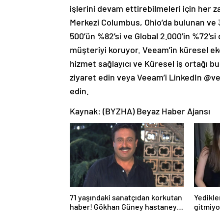
işlerini devam ettirebilmeleri için her 
Merkezi Columbus, Ohio’da bulunan ve 3
500’ün %82’si ve Global 2.000’in %72’si
müşteriyi koruyor. Veeam’in küresel eko
hizmet sağlayıcı ve Küresel iş ortağı b
ziyaret edin veya Veeam’i LinkedIn @
edin.
Kaynak: (BYZHA) Beyaz Haber Ajansı
71 yaşındaki sanatçıdan korkutan
Yedikler
haber! Gökhan Güney hastaneye
gitmiy
kaldırıldı!
Bakan a