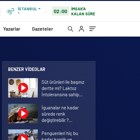
İMSAK'A
İSTANBUL
02:00
KALAN SÜRE
°
Yazarlar
Gazeteler
BENZER VIDEOLAR
Süt ürünleri ile başınız
dertte mi? Laktoz
İntoleransına sahip
olabilirsiniz!
İguanalar ne kadar
sürede renk
değiştirebilir ?
Detaylar burada…
Penguenleri hiç bu
kadar komik ve