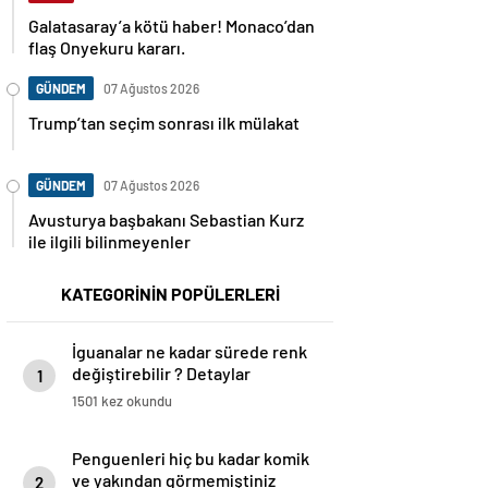
Galatasaray’a kötü haber! Monaco’dan
flaş Onyekuru kararı.
GÜNDEM
07 Ağustos 2026
Trump’tan seçim sonrası ilk mülakat
GÜNDEM
07 Ağustos 2026
Avusturya başbakanı Sebastian Kurz
ile ilgili bilinmeyenler
KATEGORİNİN POPÜLERLERİ
İguanalar ne kadar sürede renk
değiştirebilir ? Detaylar
1
burada…
1501 kez okundu
Penguenleri hiç bu kadar komik
ve yakından görmemiştiniz
2