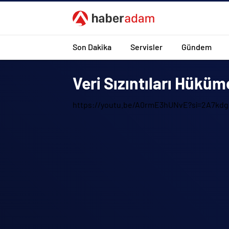
Son Dakika
Servisler
Gündem
Veri Sızıntıları Hükü
https://youtu.be/A0rmE3hUNvE?si=2A7kd