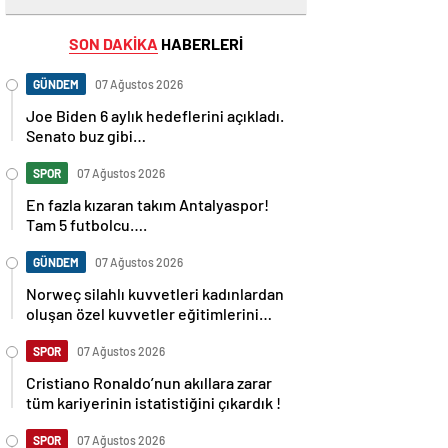
SON DAKİKA
HABERLERİ
GÜNDEM
07 Ağustos 2026
Joe Biden 6 aylık hedeflerini açıkladı.
Senato buz gibi…
SPOR
07 Ağustos 2026
En fazla kızaran takım Antalyaspor!
Tam 5 futbolcu….
GÜNDEM
07 Ağustos 2026
Norweç silahlı kuvvetleri kadınlardan
oluşan özel kuvvetler eğitimlerini
başlattı.
SPOR
07 Ağustos 2026
Cristiano Ronaldo’nun akıllara zarar
tüm kariyerinin istatistiğini çıkardık !
SPOR
07 Ağustos 2026