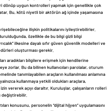
i dönüp uygun kontrolleri yapmak için genellikle çok
 atar. Bu, kötü niyetli bir aktörün ağ içinde yaşamasına
şebileceğine ilişkin politikalarını iyileştirebilirler.
rulduğunda, özellikle de bu bilgi gizli bilgi
ıcalık” ilkesine dayalı sıfır güven güvenlik modelleri ve
edürleri oluşturması gerekir.
arı aradıkları bilgilere erişmek için kendilerine
ye zorlar. Bu da bilinen kullanıcıları parolalar, oturum
temelinde tanımlayabilen araçların kullanılması anlamına
ın yalnızca kullanmaya yetkili oldukları araçlara,
zin vererek açıyı daraltır. Kuruluşlar, çalışanların rolleri
 değiştirebilir.
ntıları konusunu, personelin “dijital hijyen” uygulamasını