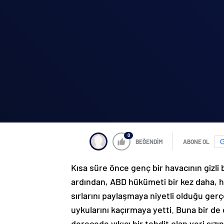
0
BEĞENDİM
ABONE OL
Kısa süre önce genç bir havacının gizli 
ardından, ABD hükümeti bir kez daha, he
sırlarını paylaşmaya niyetli olduğu gerç
uykularını kaçırmaya yetti. Buna bir d
derecede yıkıcı bir tehdit olan veri sız