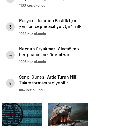
1198 kez okundu
Rusya ordusunda Pasifik için
yeni bir cephe açılıyor. Çin’in ilk
3
tepkisi!
1068 kez okundu
Mecnun Otyakmaz: Alacağımız
her puanın çok önemi var
4
1006 kez okundu
Şenol Güneş: Arda Turan Milli
Takım formasını giyebilir
5
893 kez okundu