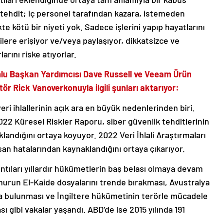
tehdit; iç personel tarafından kazara, istemeden
ekte kötü bir niyeti yok. Sadece işlerini yapıp hayatlarını
lere erişiyor ve/veya paylaşıyor, dikkatsizce ve
arını riske atıyorlar.
lu Başkan Yardımcısı Dave Russell ve Veeam Ürün
ör Rick Vanoverkonuyla ilgili şunları aktarıyor:
ri ihlallerinin açık ara en büyük nedenlerinden biri.
2 Küresel Riskler Raporu, siber güvenlik tehditlerinin
landığını ortaya koyuyor. 2022 Veri İhlali Araştırmaları
nsan hatalarından kaynaklandığını ortaya çıkarıyor.
ıntıları yıllardır hükümetlerin baş belası olmaya devam
murun El-Kaide dosyalarını trende bırakması, Avustralya
da bulunması ve İngiltere hükümetinin terörle mücadele
ması gibi vakalar yaşandı. ABD’de ise 2015 yılında 191