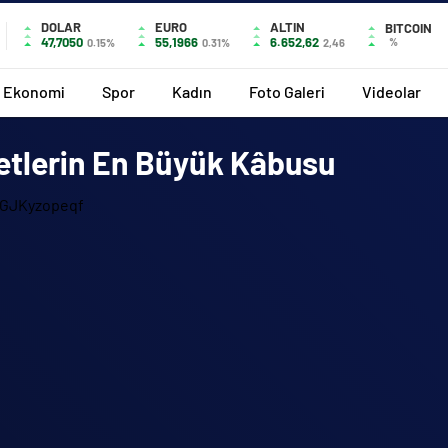
DOLAR
EURO
ALTIN
BITCOIN
47,7050
55,1966
6.652,62
%
0.15%
0.31%
2,46
Ekonomi
Spor
Kadın
Foto Galeri
Videolar
metlerin En Büyük Kâbusu
gGJKyzopeqf