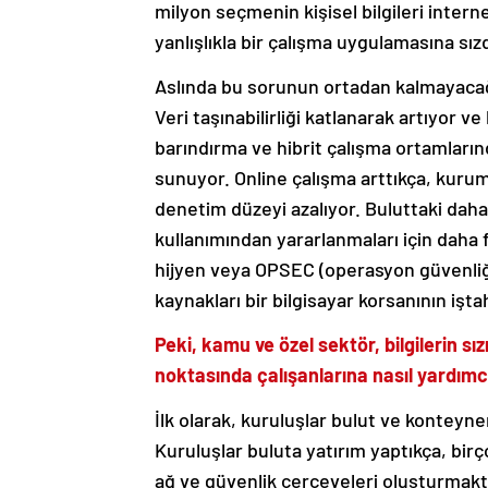
milyon seçmenin kişisel bilgileri intern
yanlışlıkla bir çalışma uygulamasına sızd
Aslında bu sorunun ortadan kalmayacağın
Veri taşınabilirliği katlanarak artıyor 
barındırma ve hibrit çalışma ortamların
sunuyor. Online çalışma arttıkça, kuruml
denetim düzeyi azalıyor. Buluttaki daha 
kullanımından yararlanmaları için daha f
hijyen veya OPSEC (operasyon güvenliği)
kaynakları bir bilgisayar korsanının işta
Peki, kamu ve özel sektör, bilgilerin s
noktasında çalışanlarına nasıl yardımcı
İlk olarak, kuruluşlar bulut ve konteyner
Kuruluşlar buluta yatırım yaptıkça, birço
ağ ve güvenlik çerçeveleri oluşturmakt