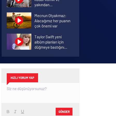
yakından
görmemiştiniz
Mecnun Otyakmaz:
Alacağımız her puanın
çok önemi var
Taylor Swift yeni
albüm planları için
düğmeye bastığını
sosyal medyadan
duyurdu!
Bu kış kombinlere
doyacağınız onlarca
model ve onlarca
detay.
HIZLI YORUM YAP
GÖNDER