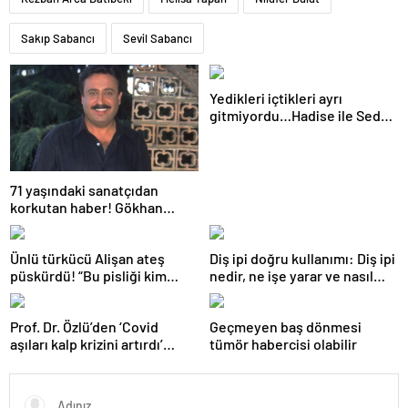
Sakıp Sabancı
Sevil Sabancı
Yedikleri içtikleri ayrı
gitmiyordu…Hadise ile Seda
Bakan arasında ipler koptu!
Seda Bakan’dan manidar
paylaşım…
71 yaşındaki sanatçıdan
korkutan haber! Gökhan
Güney hastaneye kaldırıldı!
Ünlü türkücü Alişan ateş
Diş ipi doğru kullanımı: Diş ipi
püskürdü! “Bu pisliği kim
nedir, ne işe yarar ve nasıl
yaptıysa ortaya çıkacak!”
kullanılır?
Prof. Dr. Özlü’den ‘Covid
Geçmeyen baş dönmesi
aşıları kalp krizini artırdı’
tümör habercisi olabilir
iddiasına yanıt