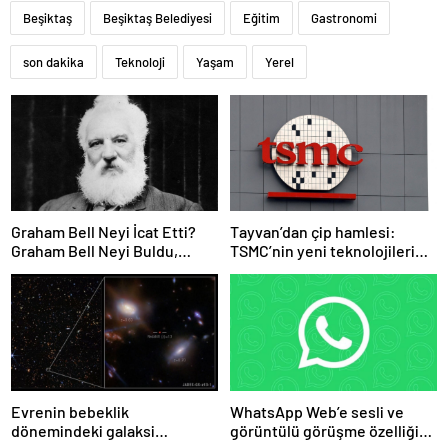
Beşiktaş
Beşiktaş Belediyesi
Eğitim
Gastronomi
son dakika
Teknoloji
Yaşam
Yerel
Graham Bell Neyi İcat Etti?
Tayvan’dan çip hamlesi:
Graham Bell Neyi Buldu,
TSMC’nin yeni teknolojileri
Bilime Katkıları Nelerdir?
ülke dışına çıkmayacak
Evrenin bebeklik
WhatsApp Web’e sesli ve
dönemindeki galaksi
görüntülü görüşme özelliği