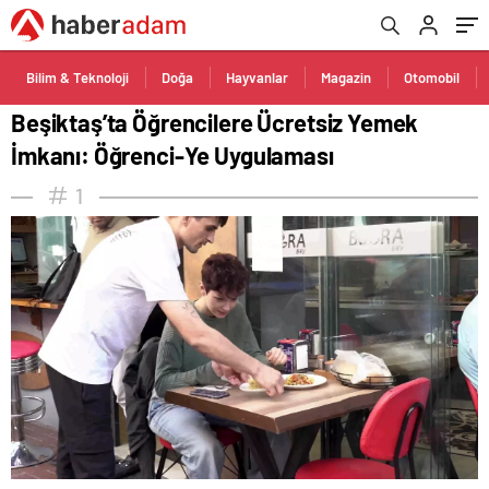
Bilim & Teknoloji
Doğa
Hayvanlar
Magazin
Otomobil
Beşiktaş’ta Öğrencilere Ücretsiz Yemek
İmkanı: Öğrenci-Ye Uygulaması
1