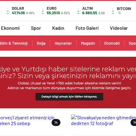
DOLAR
EURO
ALTIN
BITCOIN
47,7436
55,2510
6.660,55
%
0.18%
0.32%
2,59
Ekonomi
Spor
Kadın
Foto Galeri
Videolar
Bilim & Teknoloji
Doğa
Hayvanlar
Magazin
Otomobil
Spo
14
1