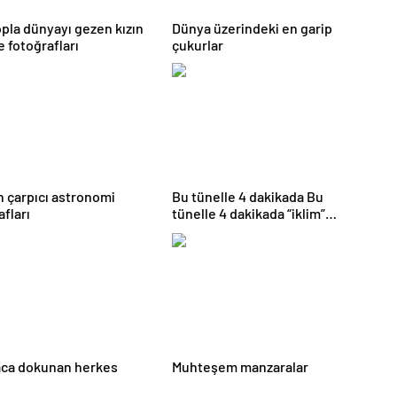
pla dünyayı gezen kızın
Dünya üzerindeki en garip
e fotoğrafları
çukurlar
en çarpıcı astronomi
Bu tünelle 4 dakikada Bu
afları
tünelle 4 dakikada “iklim”
değişecek
aca dokunan herkes
Muhteşem manzaralar