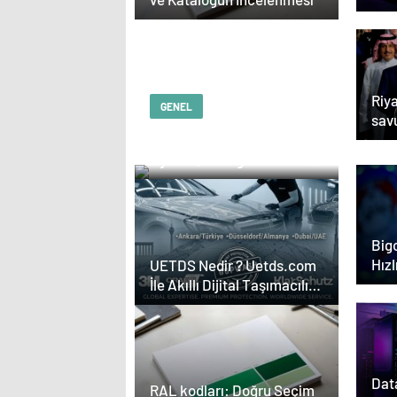
Riya
GENEL
sav
Serjoy : Dijital Medya
“Tr
Ajansı, Google Reklam
gön
Ajansı, SEO Ajansı ve
Web Tasarım Ajansı
Bigo
Hızl
UETDS Nedir ? Uetds.com
Elm
İle Akıllı Dijital Taşımacılık
Adr
Yazılımı
Data
RAL kodları: Doğru Seçim