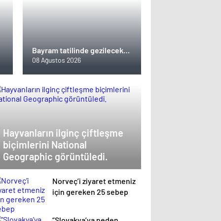
Bayram tatilinde gezilecek
yerler
08 Ağustos 2026
Hayvanların ilginç çiftleşme
biçimlerini National
Geographic görüntüledi.
Norveç’i ziyaret etmeniz
için gereken 25 sebep
“Slovakya’ya neden