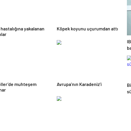
 hastalığına yakalanan
Köpek koyunu uçurumdan attı
lar
I
ba
öller’de muhteşem
Avrupa’nın Karadeniz’i
B
har
s