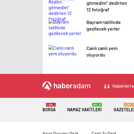
gitmedim” dedirten
12 fotoğraf
Bayram tatilinde
gezilecek yerler
Canlı canlı yem
oluyordu
Haberleri a
CANLI
ANLIK
GÜNLÜ
BORSA
NAMAZ VAKITLERI
GAZETELE
Hava Durumu Dark
Canlı Tv Dark