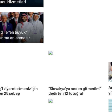
ucu Hizmetleri
d ile “en büyük”
unma anlaşması:
ump, dünyaya bir mesaj
derdi”
A
’i ziyaret etmeniz için
“Slovakya’ya neden gitmedim”
yü
en 25 sebep
dedirten 12 fotoğraf