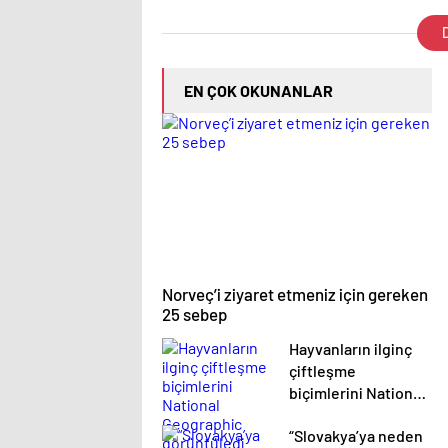
D
EN ÇOK OKUNANLAR
Norveç’i ziyaret etmeniz için gereken
25 sebep
Hayvanların ilginç
çiftleşme
biçimlerini National
Geographic
“Slovakya’ya neden
görüntüledi.