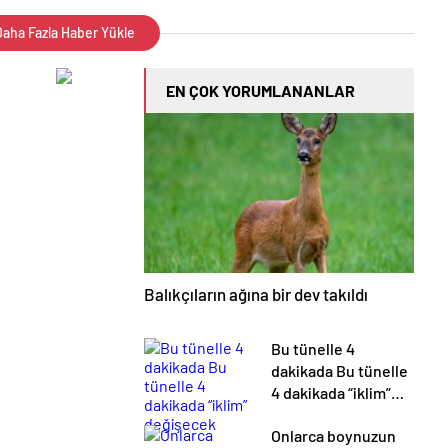
aha Fazla Haber Yükle
EN ÇOK YORUMLANANLAR
Balıkçıların ağına bir dev takıldı
Bu tünelle 4
dakikada Bu tünelle
4 dakikada “iklim”
değişecek
Onlarca boynuzun