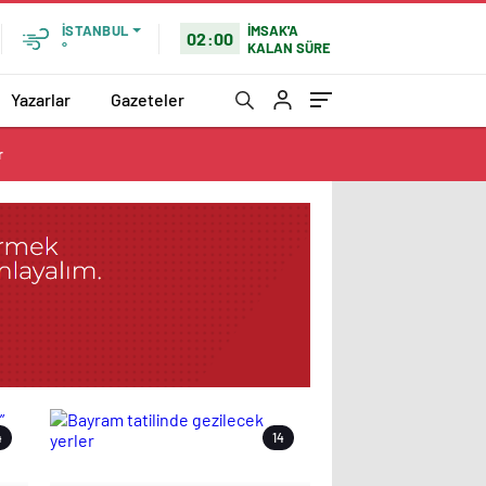
İMSAK'A
İSTANBUL
02:00
KALAN SÜRE
°
Yazarlar
Gazeteler
r
4
14