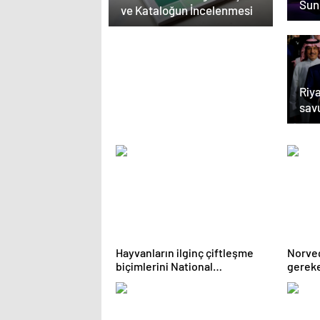
Sun
ve Kataloğun İncelenmesi
Riya
sav
“Tr
gön
Hayvanların ilginç çiftleşme
Norveç
biçimlerini National
gerek
Geographic görüntüledi.