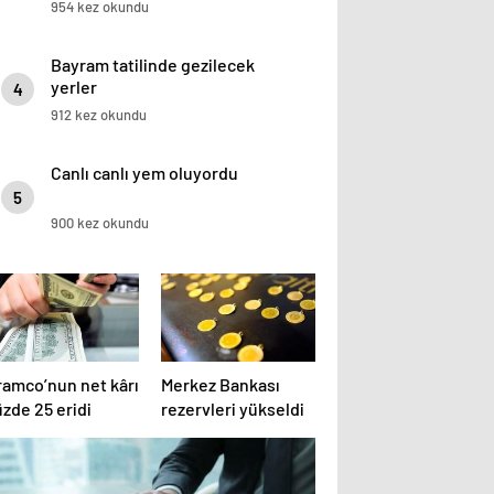
954 kez okundu
Bayram tatilinde gezilecek
yerler
4
912 kez okundu
Canlı canlı yem oluyordu
5
900 kez okundu
ramco’nun net kârı
Merkez Bankası
zde 25 eridi
rezervleri yükseldi