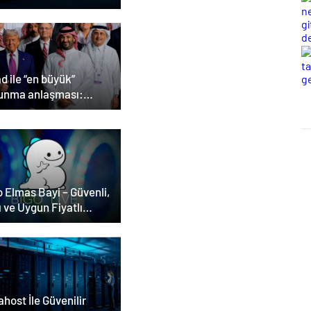
d ile “en büyük”
unma anlaşması:
ump, dünyaya bir mesaj
derdi”
 Elmas Bayi – Güvenli,
ı ve Uygun Fiyatlı
as Satın Almanın Yeni
esi
host İle Güvenilir