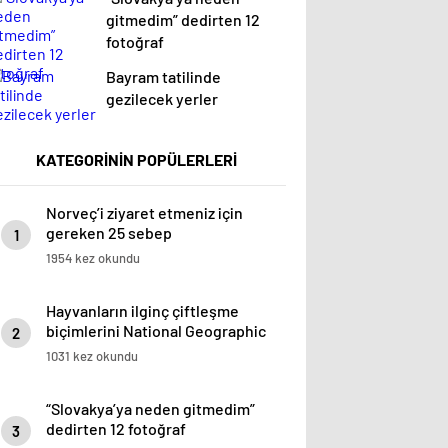
gitmedim” dedirten 12
fotoğraf
Bayram tatilinde
gezilecek yerler
KATEGORİNİN POPÜLERLERİ
Norveç’i ziyaret etmeniz için
gereken 25 sebep
1
1954 kez okundu
Hayvanların ilginç çiftleşme
biçimlerini National Geographic
2
görüntüledi.
1031 kez okundu
“Slovakya’ya neden gitmedim”
dedirten 12 fotoğraf
3