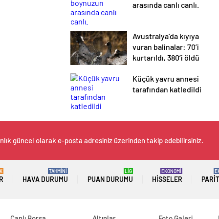
arasında canlı canlı.
Avustralya’da kıyıya
vuran balinalar: 70’i
kurtarıldı, 380’i öldü
Küçük yavru annesi
tarafından katledildi
nlık güncel olarak e-posta adresiniz üzerinden takip edebilirsiniz.
K
TAHMİNİ
LİG
EKONOMİ
E
R
HAVA DURUMU
PUAN DURUMU
HISSELER
PARI
Canlı Borsa
Altınlar
Foto Galeri