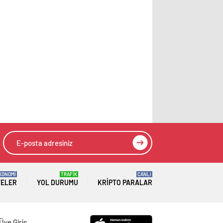
KONOMİ
TRAFİK
CANLI
TELER
YOL DURUMU
KRIPTO PARALAR
Üye Giriş