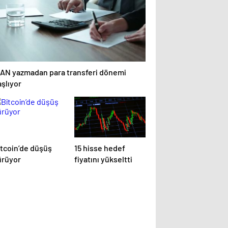
BAN yazmadan para transferi dönemi
şlıyor
itcoin’de düşüş
15 hisse hedef
ürüyor
fiyatını yükseltti