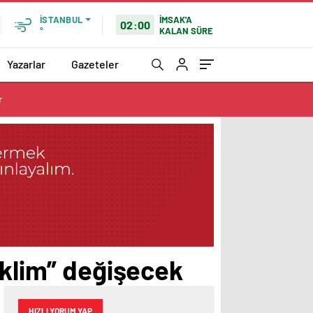
İMSAK'A
İSTANBUL
02:00
KALAN SÜRE
°
Yazarlar
Gazeteler
r
iklim” değişecek
HIZLI YORUM YAP