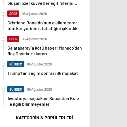
oluşan özel kuvvetler eğitimlerini
başlattı.
SPOR
06 Ağustos 2026
Cristiano Ronaldo’nun akıllara zarar
tüm kariyerinin istatistiğini çıkardık !
SPOR
06 Ağustos 2026
Galatasaray’a kötü haber! Monaco’dan
flaş Onyekuru kararı.
GÜNDEM
06 Ağustos 2026
Trump’tan seçim sonrası ilk mülakat
GÜNDEM
06 Ağustos 2026
Avusturya başbakanı Sebastian Kurz
ile ilgili bilinmeyenler
KATEGORİNİN POPÜLERLERİ