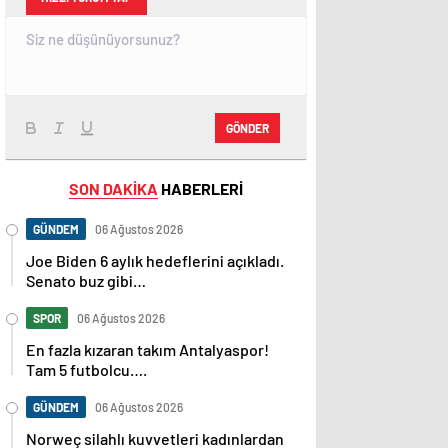
GÖNDER
SON DAKİKA
HABERLERİ
GÜNDEM
06 Ağustos 2026
Joe Biden 6 aylık hedeflerini açıkladı.
Senato buz gibi…
SPOR
06 Ağustos 2026
En fazla kızaran takım Antalyaspor!
Tam 5 futbolcu….
GÜNDEM
06 Ağustos 2026
Norweç silahlı kuvvetleri kadınlardan