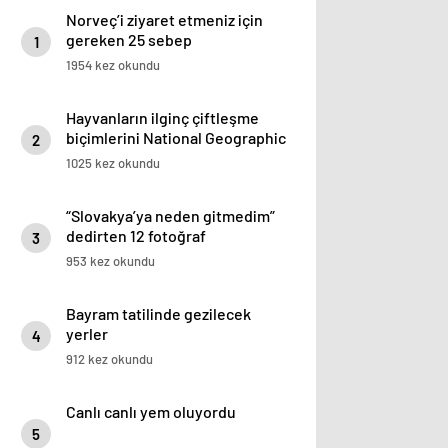
Norveç’i ziyaret etmeniz için
gereken 25 sebep
1
1954 kez okundu
Hayvanların ilginç çiftleşme
biçimlerini National Geographic
2
görüntüledi.
1025 kez okundu
“Slovakya’ya neden gitmedim”
dedirten 12 fotoğraf
3
953 kez okundu
Bayram tatilinde gezilecek
yerler
4
912 kez okundu
Canlı canlı yem oluyordu
5