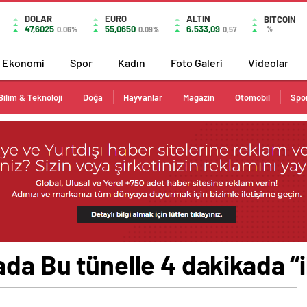
DOLAR
EURO
ALTIN
BITCOIN
47,6025
55,0650
6.533,09
%
0.06%
0.09%
0,57
Ekonomi
Spor
Kadın
Foto Galeri
Videolar
Bilim & Teknoloji
Doğa
Hayvanlar
Magazin
Otomobil
Spo
ada Bu tünelle 4 dakikada “