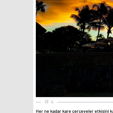
4
Her ne kadar kare çerçeveler etkisini k