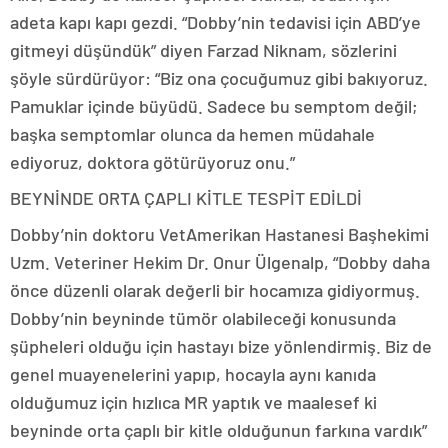
adeta kapı kapı gezdi. “Dobby’nin tedavisi için ABD’ye
gitmeyi düşündük” diyen Farzad Niknam, sözlerini
şöyle sürdürüyor: “Biz ona çocuğumuz gibi bakıyoruz.
Pamuklar içinde büyüdü. Sadece bu semptom değil;
başka semptomlar olunca da hemen müdahale
ediyoruz, doktora götürüyoruz onu.”
BEYNİNDE ORTA ÇAPLI KİTLE TESPİT EDİLDİ
Dobby’nin doktoru VetAmerikan Hastanesi Başhekimi
Uzm. Veteriner Hekim Dr. Onur Ülgenalp, “Dobby daha
önce düzenli olarak değerli bir hocamıza gidiyormuş.
Dobby’nin beyninde tümör olabileceği konusunda
şüpheleri olduğu için hastayı bize yönlendirmiş. Biz de
genel muayenelerini yapıp, hocayla aynı kanıda
olduğumuz için hızlıca MR yaptık ve maalesef ki
beyninde orta çaplı bir kitle olduğunun farkına vardık”