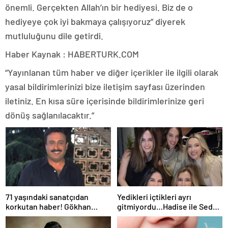
önemli. Gerçekten Allah’ın bir hediyesi. Biz de o
hediyeye çok iyi bakmaya çalışıyoruz” diyerek
mutluluğunu dile getirdi.
Haber Kaynak : HABERTURK.COM
“Yayınlanan tüm haber ve diğer içerikler ile ilgili olarak
yasal bildirimlerinizi bize iletişim sayfası üzerinden
iletiniz. En kısa süre içerisinde bildirimlerinize geri
dönüş sağlanılacaktır.”
71 yaşındaki sanatçıdan
Yedikleri içtikleri ayrı
korkutan haber! Gökhan
gitmiyordu…Hadise ile Seda
Güney hastaneye kaldırıldı!
Bakan arasında ipler koptu!
Seda Bakan’dan manidar