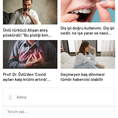
paylaşım…
Diş ipi doğru kullanımı: Diş ipi
Ünlü türkücü Alişan ateş
nedir, ne işe yarar ve nasıl
püskürdü! “Bu pisliği kim
kullanılır?
yaptıysa ortaya çıkacak!”
Prof. Dr. Özlü’den ‘Covid
Geçmeyen baş dönmesi
aşıları kalp krizini artırdı’
tümör habercisi olabilir
iddiasına yanıt