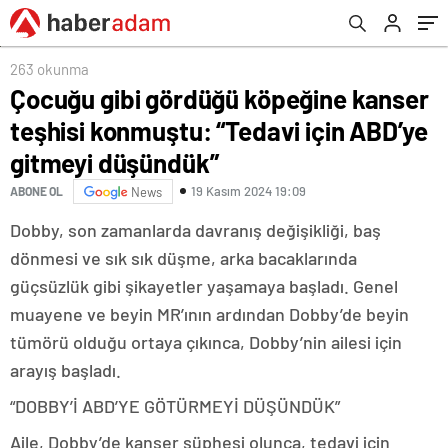
gitmeyi düşündük”
263 okunma
Çocuğu gibi gördüğü köpeğine kanser
teşhisi konmuştu: “Tedavi için ABD’ye
gitmeyi düşündük”
19 Kasım 2024 19:09
ABONE OL
News
Dobby, son zamanlarda davranış değişikliği, baş
dönmesi ve sık sık düşme, arka bacaklarında
güçsüzlük gibi şikayetler yaşamaya başladı. Genel
muayene ve beyin MR’ının ardından Dobby’de beyin
tümörü olduğu ortaya çıkınca, Dobby’nin ailesi için
arayış başladı.
“DOBBY’İ ABD’YE GÖTÜRMEYİ DÜŞÜNDÜK”
Aile, Dobby’de kanser şüphesi olunca, tedavi için