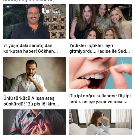
71 yaşındaki sanatçıdan
Yedikleri içtikleri ayrı
korkutan haber! Gökhan
gitmiyordu…Hadise ile Seda
Güney hastaneye kaldırıldı!
Bakan arasında ipler koptu!
Seda Bakan’dan manidar
paylaşım…
Diş ipi doğru kullanımı: Diş ipi
Ünlü türkücü Alişan ateş
nedir, ne işe yarar ve nasıl
püskürdü! “Bu pisliği kim
kullanılır?
yaptıysa ortaya çıkacak!”