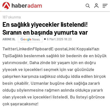
187 okunma
En sağlıklı yiyecekler listelendi!
Sıranın en başında yumurta var
6 Mart 2025 18:23
ABONE OL
News
Twitter
Linkedin
Flipboard
E-posta
Linki Kopyala
Yazı
Tipi
Sağlıklı beslenmek sağlıklı bir bedenin de en büyük
yatırımcısıdır. Daha zinde bir yaşam için en doğru
yiyecek ve içecekleri seçmek için var gücünüzle
çalışırken karşınıza sağlıksız olduğu iddia edilen birçok
besin çıkabilir. Uzmanlar bugüne dek sağlığa zararlı
olduğu söylenmesine rağmen aslında oldukça yararlı
olan yiyecek ve içecekleri listeledi. Bu listeyi görünce
çok şaşıracaksınız!