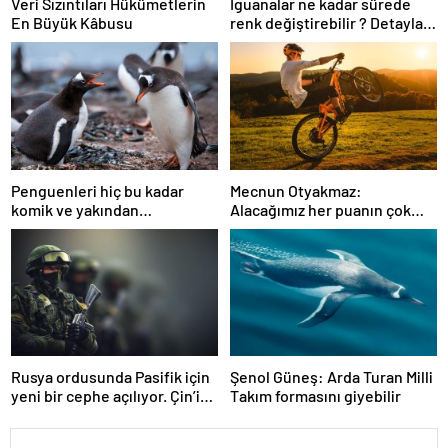
Veri Sızıntıları Hükümetlerin
İguanalar ne kadar sürede
En Büyük Kâbusu
renk değiştirebilir ? Detaylar
burada…
Penguenleri hiç bu kadar
Mecnun Otyakmaz:
komik ve yakından
Alacağımız her puanın çok
görmemiştiniz
önemi var
Rusya ordusunda Pasifik için
Şenol Güneş: Arda Turan Milli
yeni bir cephe açılıyor. Çin’in
Takım formasını giyebilir
ilk tepkisi!