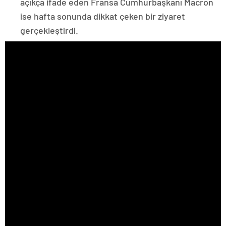
açıkça ifade eden Fransa Cumhurbaşkanı Macron
ise hafta sonunda dikkat çeken bir ziyaret
gerçekleştirdi.