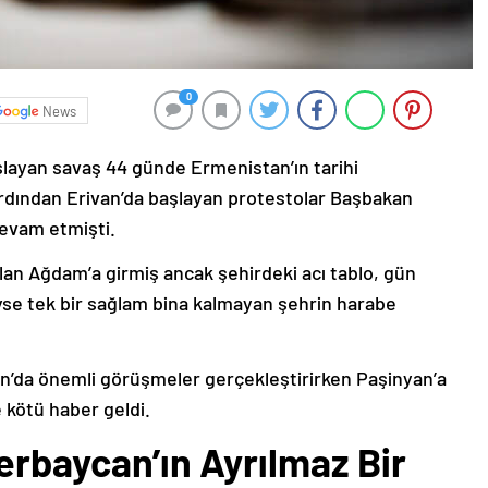
0
News
şlayan savaş 44 günde Ermenistan’ın tarihi
ardından Erivan’da başlayan protestolar Başbakan
devam etmişti.
lan Ağdam’a girmiş ancak şehirdeki acı tablo, gün
deyse tek bir sağlam bina kalmayan şehrin harabe
’da önemli görüşmeler gerçekleştirirken Paşinyan’a
 kötü haber geldi.
erbaycan’ın Ayrılmaz Bir