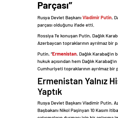
Parçası”
Rusya Devlet Başkanı
Vladimir Putin
, D
parçası olduğunu ifade etti.
Rossiya 1’e konuşan Putin, Dağlık Karaba
Azerbaycan topraklarının ayrılmaz bir p
Putin, “
Ermenistan
, Dağlık Karabağ’ın 
hukuk açısından hem Dağlık Karabağ’ı
Cumhuriyeti topraklarının ayrılmaz bir 
Ermenistan Yalnız H
Yaptık
Rusya Devlet Başkanı Vladimir Putin, 
Başbakanı Nikol Paşinyan 10 Kasım itib
çatışmaların durması için bir anlaşma i