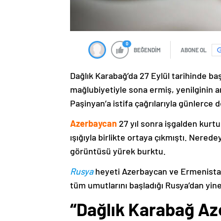
0
BEĞENDİM
ABONE OL
Dağlık Karabağ’da 27 Eylül tarihinde ba
mağlubiyetiyle sona ermiş, yenilginin 
Paşinyan’a istifa çağrılarıyla günlerce 
Azerbaycan
27 yıl sonra işgalden kurtu
ışığıyla birlikte ortaya çıkmıştı. Nere
görüntüsü yürek burktu.
Rusya
heyeti Azerbaycan ve Ermenistan
tüm umutlarını başladığı Rusya’dan yine
“Dağlık Karabağ Az