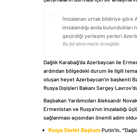
İmzalanan ortak bildiriye göre
imzalandığı anda bulundukları n
geçirdiği yerleşim yerleri Aze
Bu bir alıntı metin örneğidir.
Dağlık Karabağ’da Azerbaycan ile Erme
ardından bölgedeki durum ile ilgili t
oluşan heyet Azerbaycan’ın başkenti B
Rusya Dışişleri Bakanı Sergey Lavrov’d
Başbakan Yardımcıları Aleksandr Nova
Ermenistan ve Rusya’nın imzaladığı üçlü
sağlanması açısından önemli adım oldu
Rusya Devlet Başkanı
Putin’in, “‘Dağ