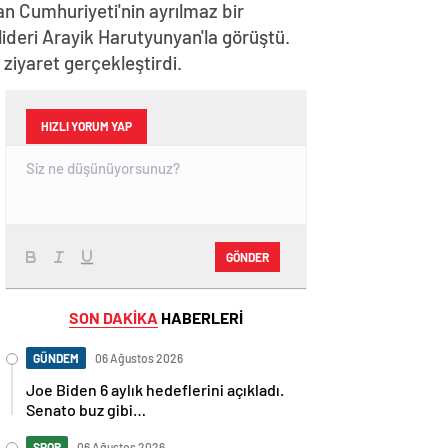
n Cumhuriyeti'nin ayrılmaz bir
lideri Arayik Harutyunyan'la görüştü.
iyaret gerçekleştirdi.
HIZLI YORUM YAP
GÖNDER
SON DAKİKA
HABERLERİ
GÜNDEM
06 Ağustos 2026
Joe Biden 6 aylık hedeflerini açıkladı.
Senato buz gibi…
SPOR
06 Ağustos 2026