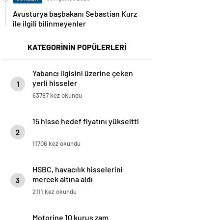
Avusturya başbakanı Sebastian Kurz
ile ilgili bilinmeyenler
KATEGORİNİN POPÜLERLERİ
Yabancı ilgisini üzerine çeken
yerli hisseler
1
63797 kez okundu
15 hisse hedef fiyatını yükseltti
2
11706 kez okundu
HSBC, havacılık hisselerini
mercek altına aldı
3
2111 kez okundu
Motorine 10 kuruş zam