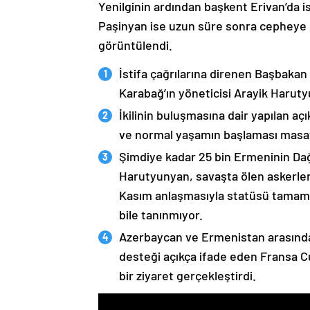
Yenilginin ardından başkent Erivan’da i
Paşinyan ise uzun süre sonra cepheye s
görüntülendi.
İstifa çağrılarına direnen Başbakan
Karabağ’ın yöneticisi Arayik Haruty
İkilinin buluşmasına dair yapılan a
ve normal yaşamın başlaması masaya
Şimdiye kadar 25 bin Ermeninin Dağ
Harutyunyan, savaşta ölen askerleri
Kasım anlaşmasıyla statüsü tamame
bile tanınmıyor.
Azerbaycan ve Ermenistan arasında
desteği açıkça ifade eden Fransa 
bir ziyaret gerçekleştirdi.