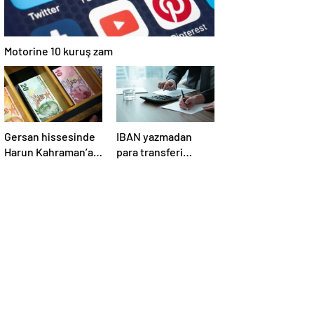
Motorine 10 kuruş zam
Gersan hissesinde
IBAN yazmadan
Harun Kahraman’a
para transferi
7.2 milyon TL para
dönemi başlıyor
cezası