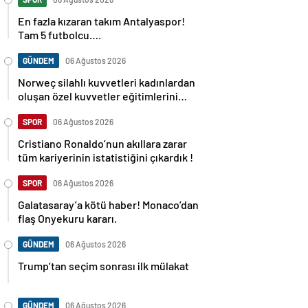
En fazla kızaran takım Antalyaspor!
Tam 5 futbolcu….
GÜNDEM
06 Ağustos 2026
Norweç silahlı kuvvetleri kadınlardan
oluşan özel kuvvetler eğitimlerini
başlattı.
SPOR
06 Ağustos 2026
Cristiano Ronaldo’nun akıllara zarar
tüm kariyerinin istatistiğini çıkardık !
SPOR
06 Ağustos 2026
Galatasaray’a kötü haber! Monaco’dan
flaş Onyekuru kararı.
GÜNDEM
06 Ağustos 2026
Trump’tan seçim sonrası ilk mülakat
GÜNDEM
06 Ağustos 2026