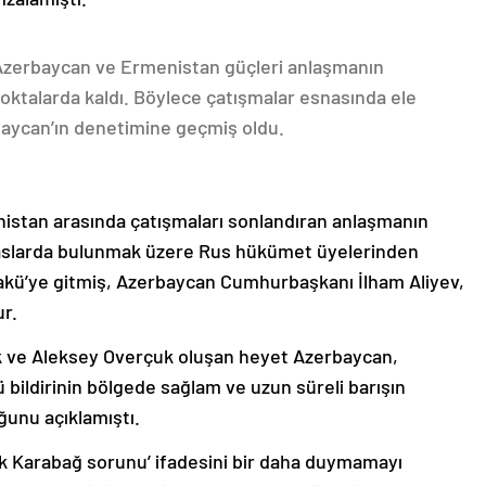
 Azerbaycan ve Ermenistan güçleri anlaşmanın
oktalarda kaldı. Böylece çatışmalar esnasında ele
rbaycan’ın denetimine geçmiş oldu.
nistan arasında çatışmaları sonlandıran anlaşmanın
emaslarda bulunmak üzere Rus hükümet üyelerinden
akü’ye gitmiş, Azerbaycan Cumhurbaşkanı İlham Aliyev,
ur.
k ve Aleksey Overçuk oluşan heyet Azerbaycan,
 bildirinin bölgede sağlam ve uzun süreli barışın
ğunu açıklamıştı.
lık Karabağ sorunu’ ifadesini bir daha duymamayı