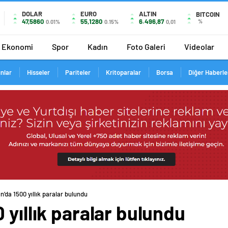
DOLAR
EURO
ALTIN
BITCOIN
47,5860
55,1280
6.496,87
%
0.01%
0.15%
0,01
Ekonomi
Spor
Kadın
Foto Galeri
Videolar
ınlar
Hisseler
Pariteler
Kritoparalar
Borsa
Diğer Haberle
n’da 1500 yıllık paralar bulundu
 yıllık paralar bulundu