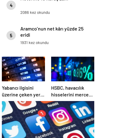
4
2086 kez okundu
Aramco’nun net kârı yüzde 25
eridi
5
1931 kez okundu
Yabancı ilgisini
HSBC, havacılık
üzerine çeken yerli
hisselerini mercek
hisseler
altına aldı