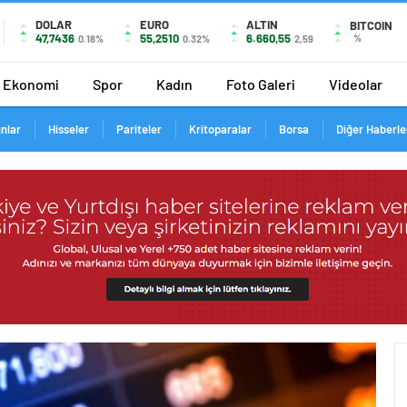
DOLAR
EURO
ALTIN
BITCOIN
47,7436
55,2510
6.660,55
%
0.18%
0.32%
2,59
Ekonomi
Spor
Kadın
Foto Galeri
Videolar
ınlar
Hisseler
Pariteler
Kritoparalar
Borsa
Diğer Haberle
47.71