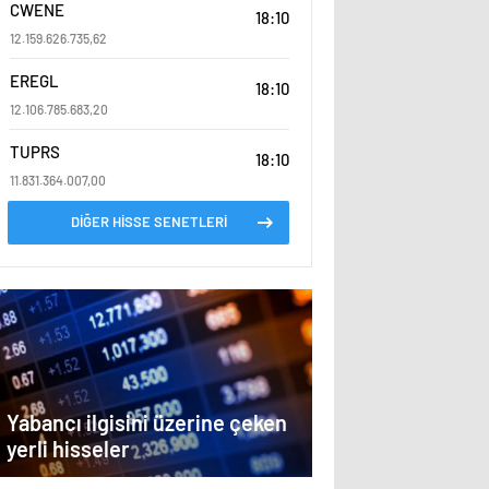
CWENE
18:10
12.159.626.735,62
EREGL
18:10
12.106.785.683,20
TUPRS
18:10
11.831.364.007,00
DİĞER HİSSE SENETLERİ
Yabancı ilgisini üzerine çeken
yerli hisseler