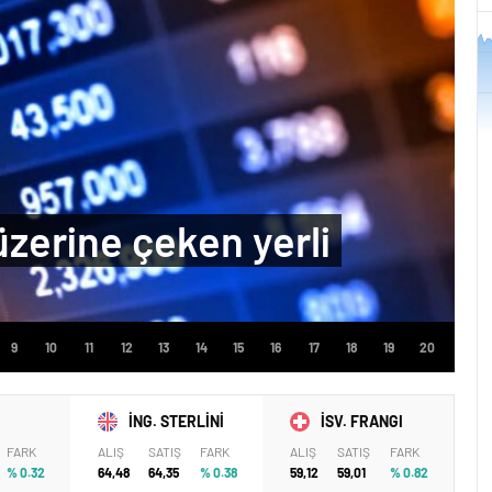
47.705
47.7
47.695
47.69
7. 
 üzerine çeken yerli
İNG. STERLİNİ
İSV. FRANGI
FARK
ALIŞ
SATIŞ
FARK
ALIŞ
SATIŞ
FARK
% 0.32
64,48
64,35
% 0.38
59,12
59,01
% 0.82