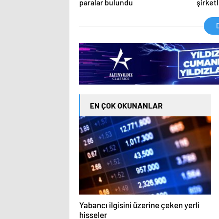
paralar bulundu
şirketl
açıkla
D
EN ÇOK OKUNANLAR
Yabancı ilgisini üzerine çeken yerli
hisseler