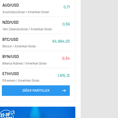
AUD/USD
0,71
Avustralya Doları / Amerikan Doları
NZD/USD
0,59
Yeni Zelanda Doları / Amerikan Doları
BTC/USD
64.994,03
Bitcoin / Amerikan Doları
BYN/USD
0,34
Belarus Rublesi / Amerikan Doları
ETH/USD
1.915,12
Ethereum / Amerikan Doları
DİĞER PARİTELER