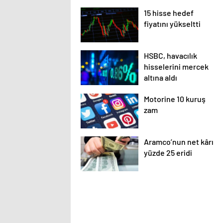
15 hisse hedef
fiyatını yükseltti
HSBC, havacılık
hisselerini mercek
altına aldı
Motorine 10 kuruş
zam
Aramco’nun net kârı
yüzde 25 eridi