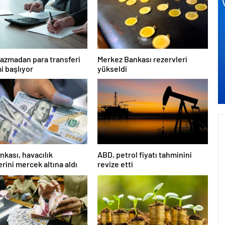
azmadan para transferi
Merkez Bankası rezervleri
 başlıyor
yükseldi
nkası, havacılık
ABD, petrol fiyatı tahminini
erini mercek altına aldı
revize etti