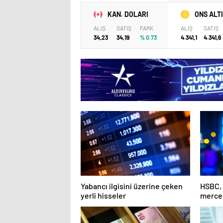
KAN. DOLARI
ONS ALT
ALIŞ
SATIŞ
FARK
ALIŞ
SATIŞ
34,23
34,19
% 0.73
4.341,1
4.341,6
Yabancı ilgisini üzerine çeken
HSBC, 
yerli hisseler
mercek