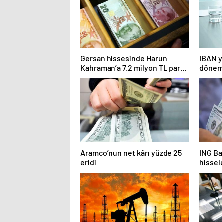
Gersan hissesinde Harun
IBAN y
Kahraman’a 7.2 milyon TL para
dönemi
cezası
Aramco’nun net kârı yüzde 25
ING Ba
eridi
hissel