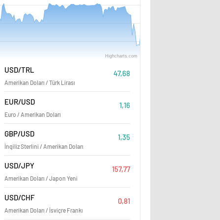
Highcharts.com
Ağustos
06:00
12:00
USD/TRL
47,68
Amerikan Doları / Türk Lirası
HSBC, havacılık hisselerini
EUR/USD
1,16
Euro / Amerikan Doları
altına aldı
GBP/USD
1,35
İngiliz Sterlini / Amerikan Doları
USD/JPY
157,77
Amerikan Doları / Japon Yeni
USD/CHF
0,81
Amerikan Doları / İsviçre Frankı