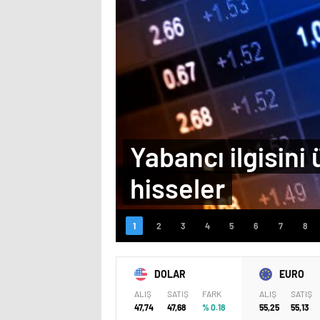
Yabancı ilgisini
hisseler
DOLAR
EURO
ALIŞ
SATIŞ
FARK
ALIŞ
SATIŞ
47,74
47,68
% 0.18
55,25
55,13