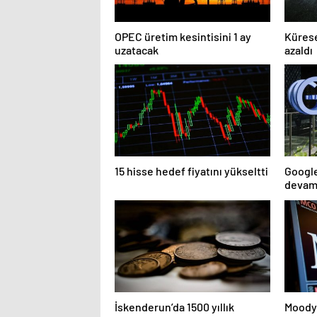
OPEC üretim kesintisini 1 ay
Kürese
uzatacak
azaldı
15 hisse hedef fiyatını yükseltti
Google
devam
İskenderun’da 1500 yıllık
Moody’