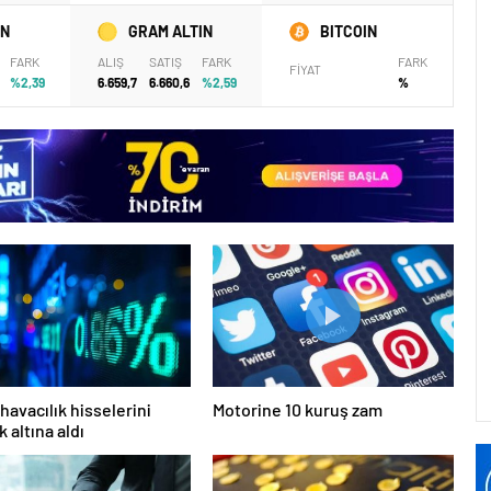
IN
GRAM ALTIN
BITCOIN
FARK
ALIŞ
SATIŞ
FARK
FARK
FİYAT
%2,39
6.659,7
6.660,6
%2,59
%
havacılık hisselerini
Motorine 10 kuruş zam
 altına aldı