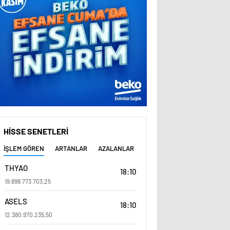
HİSSE SENETLERİ
İŞLEM GÖREN
ARTANLAR
AZALANLAR
THYAO
18:10
19.898.773.703,25
ASELS
18:10
12.380.970.235,50