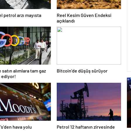
l petrol arzı mayısta
Reel Kesim Güven Endeksi
açıklandı
 satın alımlara tam gaz
Bitcoin’de düşüş sürüyor
 ediyor!
s’den hava yolu
Petrol 12 haftanın zirvesinde