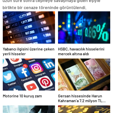
uzun süre sonra cepheye savaşmaya giden eşiyle
birlikte bir cenaze töreninde görüntülendi.
Yabancı ilgisini üzerine çeken
HSBC, havacılık hisselerini
yerli hisseler
mercek altına aldı
Motorine 10 kuruş zam
Gersan hissesinde Harun
Kahraman’a 7.2 milyon TL
para cezası