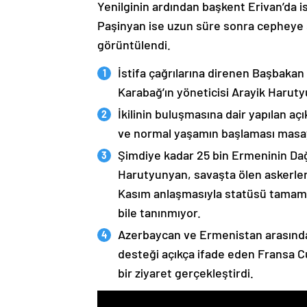
Yenilginin ardından başkent Erivan’da i
Paşinyan ise uzun süre sonra cepheye s
görüntülendi.
İstifa çağrılarına direnen Başbakan
Karabağ’ın yöneticisi Arayik Haruty
İkilinin buluşmasına dair yapılan a
ve normal yaşamın başlaması masaya
Şimdiye kadar 25 bin Ermeninin Dağ
Harutyunyan, savaşta ölen askerleri
Kasım anlaşmasıyla statüsü tamame
bile tanınmıyor.
Azerbaycan ve Ermenistan arasında
desteği açıkça ifade eden Fransa 
bir ziyaret gerçekleştirdi.