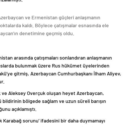
 Azerbaycan ve Ermenistan güçleri anlaşmanın
oktalarda kaldı. Böylece çatışmalar esnasında ele
rbaycan’ın denetimine geçmiş oldu.
nistan arasında çatışmaları sonlandıran anlaşmanın
emaslarda bulunmak üzere Rus hükümet üyelerinden
akü’ye gitmiş, Azerbaycan Cumhurbaşkanı İlham Aliyev,
ur.
k ve Aleksey Overçuk oluşan heyet Azerbaycan,
 bildirinin bölgede sağlam ve uzun süreli barışın
ğunu açıklamıştı.
lık Karabağ sorunu’ ifadesini bir daha duymamayı