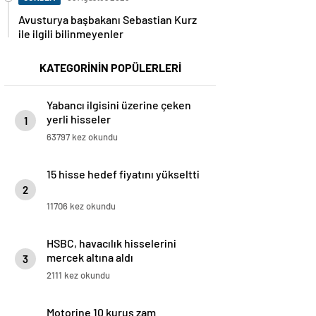
Avusturya başbakanı Sebastian Kurz
ile ilgili bilinmeyenler
KATEGORİNİN POPÜLERLERİ
Yabancı ilgisini üzerine çeken
yerli hisseler
1
63797 kez okundu
15 hisse hedef fiyatını yükseltti
2
11706 kez okundu
HSBC, havacılık hisselerini
mercek altına aldı
3
2111 kez okundu
Motorine 10 kuruş zam