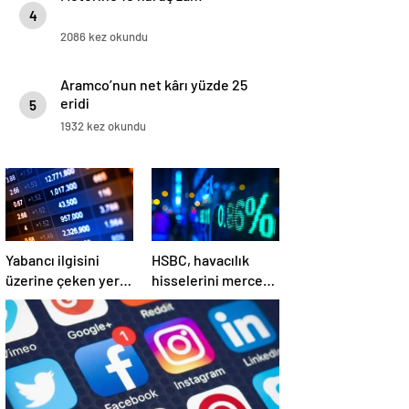
4
2086 kez okundu
Aramco’nun net kârı yüzde 25
eridi
5
1932 kez okundu
Yabancı ilgisini
HSBC, havacılık
üzerine çeken yerli
hisselerini mercek
hisseler
altına aldı