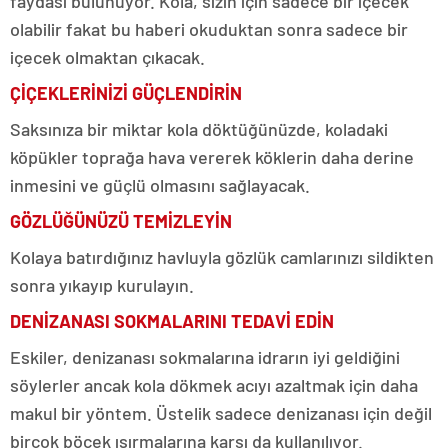
faydası bulunuyor. Kola, sizin için sadece bir içecek
olabilir fakat bu haberi okuduktan sonra sadece bir
içecek olmaktan çıkacak.
ÇİÇEKLERİNİZİ GÜÇLENDİRİN
Saksınıza bir miktar kola döktüğünüzde, koladaki
köpükler toprağa hava vererek köklerin daha derine
inmesini ve güçlü olmasını sağlayacak.
GÖZLÜĞÜNÜZÜ TEMİZLEYİN
Kolaya batırdığınız havluyla gözlük camlarınızı sildikten
sonra yıkayıp kurulayın.
DENİZANASI SOKMALARINI TEDAVİ EDİN
Eskiler, denizanası sokmalarına idrarın iyi geldiğini
söylerler ancak kola dökmek acıyı azaltmak için daha
makul bir yöntem. Üstelik sadece denizanası için değil
birçok böcek ısırmalarına karşı da kullanılıyor.