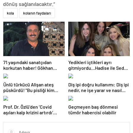
dönüş sağlanılacaktır.”
kola
kolanın faydaları
71 yaşındaki sanatçıdan
Yedikleri içtikleri ayrı
korkutan haber! Gökhan
gitmiyordu…Hadise ile Seda
Güney hastaneye kaldırıldı!
Bakan arasında ipler koptu!
Seda Bakan’dan manidar
Ünlü türkücü Alişan ateş
Diş ipi doğru kullanımı: Diş ipi
paylaşım…
püskürdü! “Bu pisliği kim
nedir, ne işe yarar ve nasıl
yaptıysa ortaya çıkacak!”
kullanılır?
Prof. Dr. Özlü’den ‘Covid
Geçmeyen baş dönmesi
aşıları kalp krizini artırdı’
tümör habercisi olabilir
iddiasına yanıt