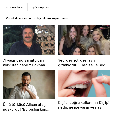
mucize besin
şifa deposu
Vücut direncini arttırdığı bilinen süper besin
71 yaşındaki sanatçıdan
Yedikleri içtikleri ayrı
korkutan haber! Gökhan
gitmiyordu…Hadise ile Seda
Güney hastaneye kaldırıldı!
Bakan arasında ipler koptu!
Seda Bakan’dan manidar
paylaşım…
Diş ipi doğru kullanımı: Diş ipi
Ünlü türkücü Alişan ateş
nedir, ne işe yarar ve nasıl
püskürdü! “Bu pisliği kim
kullanılır?