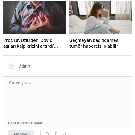
yaptıysa ortaya çıkacak!”
Prof. Dr. Özlü’den ‘Covid
Geçmeyen baş dönmesi
aşıları kalp krizini artırdı’
tümör habercisi olabilir
iddiasına yanıt
En az 10 karakter gerekli
Gönder