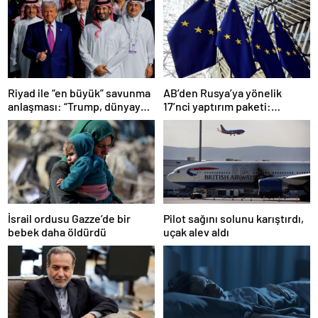
Riyad ile “en büyük” savunma
AB’den Rusya’ya yönelik
anlaşması: “Trump, dünyaya
17’nci yaptırım paketi:
bir mesaj gönderdi”
Uzlaşmaya varıldı
Pilot sağını solunu karıştırdı,
İsrail ordusu Gazze’de bir
uçak alev aldı
bebek daha öldürdü