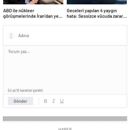
ABD ile nükleer
Geceleri yapılan 4 yaygın
görüşmelerinde İran’dan yeni
hata: Sessizce vücuda zarar
teklif
veriyor
En az 10 karakter gerekli
Gönder
HABER