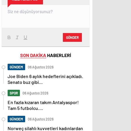
GÖNDER
SON DAKİKA
HABERLERİ
GÜNDEM
06 Ağustos 2026
Joe Biden 6 aylık hedeflerini açıkladı.
Senato buz gibi…
SPOR
06 Ağustos 2026
En fazla kızaran takım Antalyaspor!
Tam 5 futbolcu….
GÜNDEM
06 Ağustos 2026
Norweç silahlı kuvvetleri kadınlardan