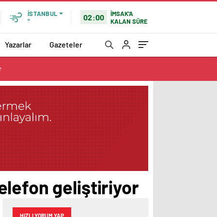
İMSAK'A
İSTANBUL
02:00
KALAN SÜRE
°
Yazarlar
Gazeteler
r
lefon geliştiriyor
HIZLI YORUM YAP