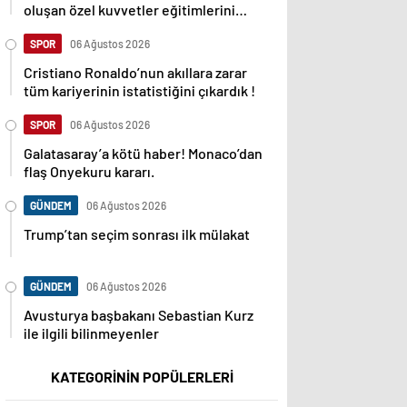
oluşan özel kuvvetler eğitimlerini
başlattı.
SPOR
06 Ağustos 2026
Cristiano Ronaldo’nun akıllara zarar
tüm kariyerinin istatistiğini çıkardık !
SPOR
06 Ağustos 2026
Galatasaray’a kötü haber! Monaco’dan
flaş Onyekuru kararı.
GÜNDEM
06 Ağustos 2026
Trump’tan seçim sonrası ilk mülakat
GÜNDEM
06 Ağustos 2026
Avusturya başbakanı Sebastian Kurz
ile ilgili bilinmeyenler
KATEGORİNİN POPÜLERLERİ