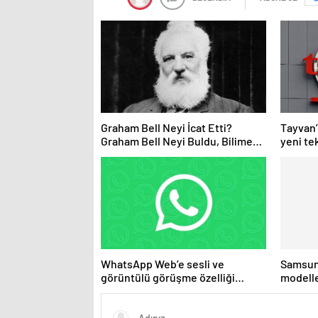
Graham Bell Neyi İcat Etti?
Tayvan’
Graham Bell Neyi Buldu, Bilime
yeni tek
Katkıları Nelerdir?
çıkmay
WhatsApp Web’e sesli ve
Samsun
görüntülü görüşme özelliği
modelle
geliyor
özelliği