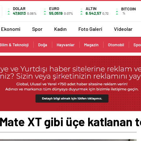
DOLAR
EURO
ALTIN
BITCOIN
47,6013
55,0519
6.542,57
%
0.06%
0.07%
0,72
Ekonomi
Spor
Kadın
Foto Galeri
Videolar
Bilim & Teknoloji
Doğa
Hayvanlar
Magazin
Otomobil
Spo
te XT gibi üçe katlanan te