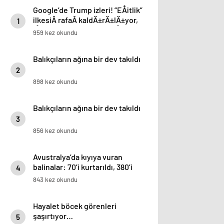
Google’de Trump izleri! “EÅitlik”
ilkesiÂ rafaÂ kaldÄ±rÄ±lÄ±yor,
1
iÅe alÄ±m sÃ¼reci deÄiÅiyor
959 kez okundu
Balıkçıların ağına bir dev takıldı
2
898 kez okundu
Balıkçıların ağına bir dev takıldı
3
856 kez okundu
Avustralya’da kıyıya vuran
balinalar: 70’i kurtarıldı, 380’i
4
öldü
843 kez okundu
Hayalet böcek görenleri
şaşırtıyor…
5