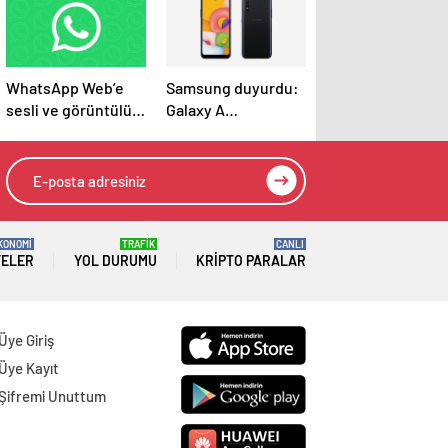
WhatsApp Web’e
Samsung duyurdu:
sesli ve görüntülü
Galaxy A
görüşme özelliği
modellerine yeni
geliyor
yapay zeka özelliği
geliyor
KONOMİ
TRAFİK
CANLI
TELER
YOL DURUMU
KRIPTO PARALAR
Üye Giriş
Üye Kayıt
Şifremi Unuttum