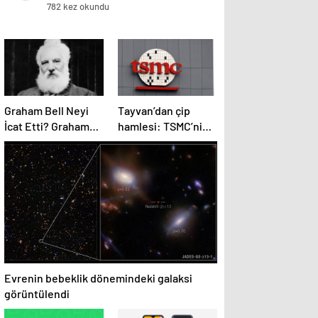
782 kez okundu
Graham Bell Neyi
Tayvan’dan çip
İcat Etti? Graham
hamlesi: TSMC’nin
Bell Neyi Buldu,
yeni teknolojileri
Bilime Katkıları
ülke dışına
Nelerdir?
çıkmayacak
Evrenin bebeklik dönemindeki galaksi
görüntülendi