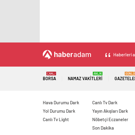
Haberleri a
CANLI
ANLIK
GÜNLÜ
BORSA
NAMAZ VAKITLERI
GAZETELE
Hava Durumu Dark
Canlı Tv Dark
Yol Durumu Dark
Yayın Akışları Dark
Canlı Tv Light
Nöbetçi Eczaneler
Son Dakika