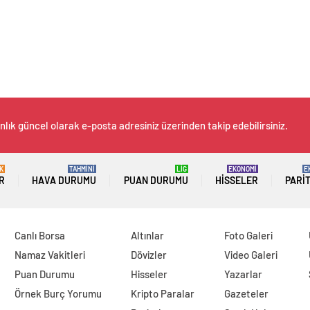
nlık güncel olarak e-posta adresiniz üzerinden takip edebilirsiniz.
K
TAHMİNİ
LİG
EKONOMİ
E
R
HAVA DURUMU
PUAN DURUMU
HISSELER
PARI
Canlı Borsa
Altınlar
Foto Galeri
Namaz Vakitleri
Dövizler
Video Galeri
Puan Durumu
Hisseler
Yazarlar
Örnek Burç Yorumu
Kripto Paralar
Gazeteler