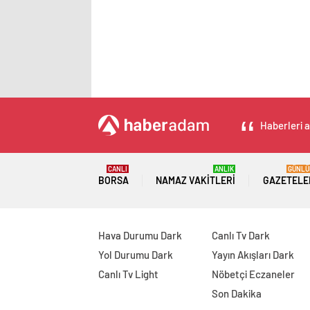
Haberleri a
CANLI
ANLIK
GÜNLÜ
BORSA
NAMAZ VAKITLERI
GAZETELE
Hava Durumu Dark
Canlı Tv Dark
Yol Durumu Dark
Yayın Akışları Dark
Canlı Tv Light
Nöbetçi Eczaneler
Son Dakika