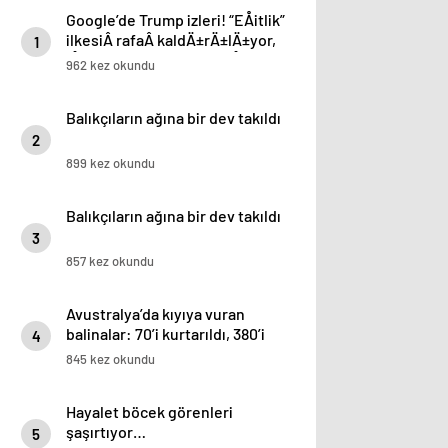
Google’de Trump izleri! “EÅitlik”
ilkesiÂ rafaÂ kaldÄ±rÄ±lÄ±yor,
1
iÅe alÄ±m sÃ¼reci deÄiÅiyor
962 kez okundu
Balıkçıların ağına bir dev takıldı
2
899 kez okundu
Balıkçıların ağına bir dev takıldı
3
857 kez okundu
Avustralya’da kıyıya vuran
balinalar: 70’i kurtarıldı, 380’i
4
öldü
845 kez okundu
Hayalet böcek görenleri
şaşırtıyor…
5