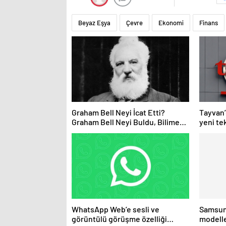
Beyaz Eşya
Çevre
Ekonomi
Finans
Graham Bell Neyi İcat Etti?
Tayvan’
Graham Bell Neyi Buldu, Bilime
yeni tek
Katkıları Nelerdir?
çıkmay
WhatsApp Web’e sesli ve
Samsun
görüntülü görüşme özelliği
modelle