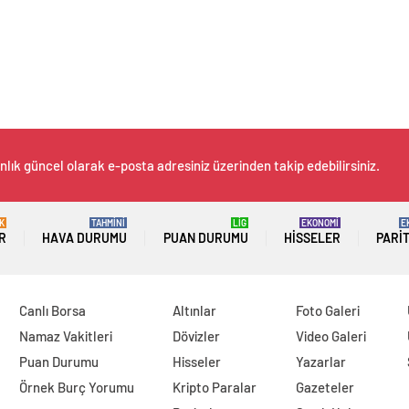
nlık güncel olarak e-posta adresiniz üzerinden takip edebilirsiniz.
K
TAHMİNİ
LİG
EKONOMİ
E
R
HAVA DURUMU
PUAN DURUMU
HISSELER
PARI
Canlı Borsa
Altınlar
Foto Galeri
Namaz Vakitleri
Dövizler
Video Galeri
Puan Durumu
Hisseler
Yazarlar
Örnek Burç Yorumu
Kripto Paralar
Gazeteler