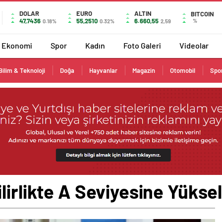
DOLAR
EURO
ALTIN
BITCOIN
47,7436
55,2510
6.660,55
%
0.18%
0.32%
2,59
Ekonomi
Spor
Kadın
Foto Galeri
Videolar
Bilim & Teknoloji
Doğa
Hayvanlar
Magazin
Otomobil
Spo
lirlikte A Seviyesine Yüksel