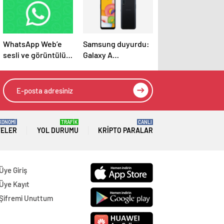
WhatsApp Web’e
Samsung duyurdu:
sesli ve görüntülü
Galaxy A
görüşme özelliği
modellerine yeni
geliyor
yapay zeka özelliği
geliyor
KONOMİ
TRAFİK
CANLI
TELER
YOL DURUMU
KRIPTO PARALAR
Üye Giriş
Üye Kayıt
Şifremi Unuttum