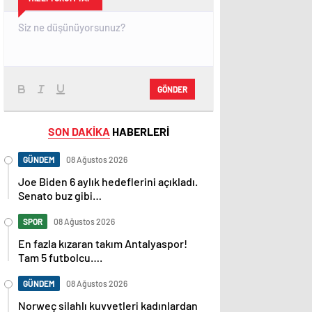
GÖNDER
SON DAKİKA
HABERLERİ
GÜNDEM
08 Ağustos 2026
Joe Biden 6 aylık hedeflerini açıkladı.
Senato buz gibi…
SPOR
08 Ağustos 2026
En fazla kızaran takım Antalyaspor!
Tam 5 futbolcu….
GÜNDEM
08 Ağustos 2026
Norweç silahlı kuvvetleri kadınlardan