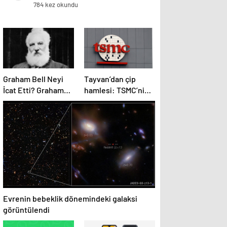
784 kez okundu
Graham Bell Neyi
Tayvan’dan çip
İcat Etti? Graham
hamlesi: TSMC’nin
Bell Neyi Buldu,
yeni teknolojileri
Bilime Katkıları
ülke dışına
Nelerdir?
çıkmayacak
Evrenin bebeklik dönemindeki galaksi
görüntülendi