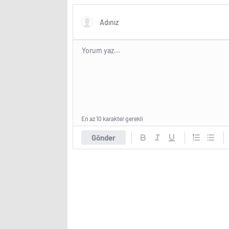
geliyor
özelliği
En az 10 karakter gerekli
Gönder