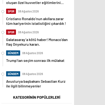
oluşan özel kuvvetler eğitimlerini
başlattı.
SPOR
08 Ağustos 2026
Cristiano Ronaldo’nun akıllara zarar
tüm kariyerinin istatistiğini çıkardık !
SPOR
08 Ağustos 2026
Galatasaray’a kötü haber! Monaco’dan
flaş Onyekuru kararı.
GÜNDEM
08 Ağustos 2026
Trump’tan seçim sonrası ilk mülakat
GÜNDEM
08 Ağustos 2026
Avusturya başbakanı Sebastian Kurz
ile ilgili bilinmeyenler
KATEGORİNİN POPÜLERLERİ