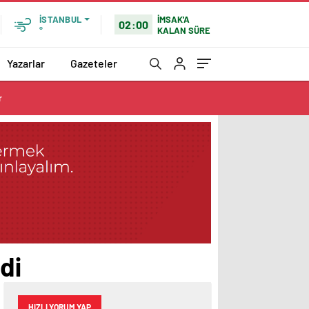
İMSAK'A
İSTANBUL
02:00
KALAN SÜRE
°
Yazarlar
Gazeteler
r
di
HIZLI YORUM YAP