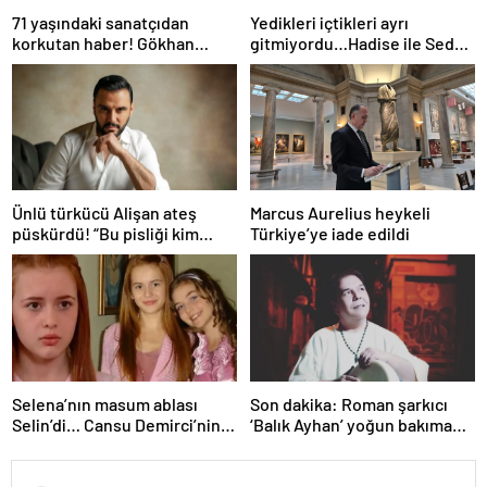
71 yaşındaki sanatçıdan
Yedikleri içtikleri ayrı
korkutan haber! Gökhan
gitmiyordu…Hadise ile Seda
Güney hastaneye kaldırıldı!
Bakan arasında ipler koptu!
Seda Bakan’dan manidar
paylaşım…
Ünlü türkücü Alişan ateş
Marcus Aurelius heykeli
püskürdü! “Bu pisliği kim
Türkiye’ye iade edildi
yaptıysa ortaya çıkacak!”
Selena’nın masum ablası
Son dakika: Roman şarkıcı
Selin’di… Cansu Demirci’nin
‘Balık Ayhan’ yoğun bakıma
yıllar sonraki hali gündem
alındı! Kızı Şans
oldu! Güzelliğinden hiçbir şey
Küçükboyacı’dan ilk açıklama
kaybetmemiş…
geldi: Allah’tan ümit