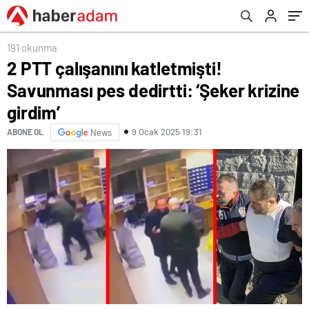
191 okunma
2 PTT çalışanını katletmişti!
Savunması pes dedirtti: ‘Şeker krizine
girdim’
9 Ocak 2025 19:31
ABONE OL
News